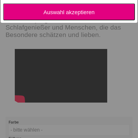
weiterverarbeitet werden können. So ist
ein außergewöhnliches
Auswahl akzeptieren
Zudeckenprogramm entstanden - für
Schlafgenießer und Menschen, die das
Besondere schätzen und lieben.
Farbe
- bitte wählen -