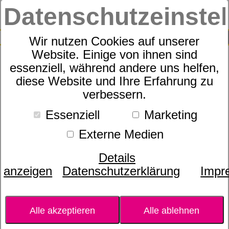
Datenschutzeinste
0
SUCHE
Wir nutzen Cookies auf unserer
Website. Einige von ihnen sind
Produkte
Zudecken
dormabell Atelier Collection
essenziell, während andere uns helfen,
6
Produkte
diese Website und Ihre Erfahrung zu
dormabell Atelier
verbessern.
Collection
Essenziell
Marketing
Externe Medien
Perfekt verarbeitete Kostbarkeiten der
Natur. Jenseits aller hoch entwickelten
Details
menschlichen Technologie bietet die Natur
anzeigen
Datenschutzerklärung
Impr
dem Kenner Kostbarkeiten, die mit ihren
außergewöhnlichen Eigenschaften unter
den kundigen Händen von erfahrenen
Alle akzeptieren
Alle ablehnen
Spezialisten zu Produkten mit
hervorragenden Nutzwerten