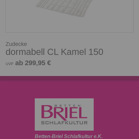
Zudecke
dormabell CL Kamel 150
ab 299,95 €
UVP
Betten-Briel Schlafkultur e.K.