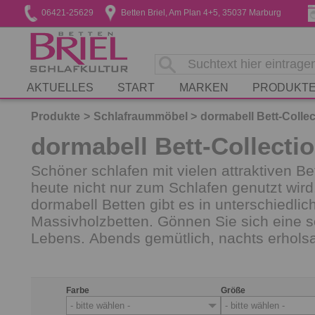
06421-25629
Betten Briel, Am Plan 4+5, 35037 Marburg
AKTUELLES
START
MARKEN
PRODUKT
Produkte
Schlafraummöbel
dormabell Bett-Collec
dormabell Bett-Collecti
Schöner schlafen mit vielen attraktiven 
heute nicht nur zum Schlafen genutzt wir
dormabell Betten gibt es in unterschiedl
Massivholzbetten. Gönnen Sie sich eine s
Lebens. Abends gemütlich, nachts erhol
Farbe
Größe
- bitte wählen -
- bitte wählen -