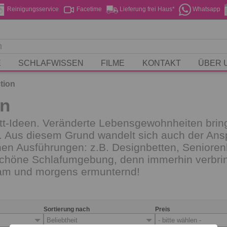
Reinigungsservice
Facetime
Lieferung frei Haus*
Whatsapp
E
SCHLAFWISSEN
FILME
KONTAKT
ÜBER 
tion
on
Bett-Ideen. Veränderte Lebensgewohnheiten brin
d. Aus diesem Grund wandelt sich auch der Ansp
ichen Ausführungen: z.B. Designbetten, Seniore
chöne Schlafumgebung, denn immerhin verbringe
sam und morgens ermunternd!
Sortierung nach
Preis
Beliebtheit
- bitte wählen -