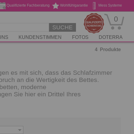
Qualifizierte Fachberatung
Wohlfühlgarantie
Mess Systeme
Geschenk Gutscheine
Stickservice
0
SUCHE
UNS
KUNDENSTIMMEN
FOTOS
DOTERRA
4
Produkte
gen es mit sich, dass das Schlafzimmer
ruch an die Wertigkeit des Bettes.
nbetten, moderne
n Sie hier ein Drittel Ihres