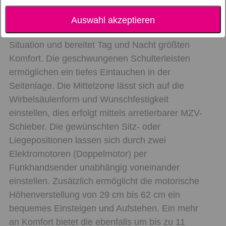
Diese Kombination aus Hublift aus Stahl mit
Auswahl akzeptieren
integrierter Unterfederung unterstützt in jeder
Situation und bereitet Tag und Nacht größten
Komfort. Die geschwungenen Schulterleisten
ermöglichen ein tiefes Eintauchen in der
Seitenlage. Die Mittelzone lässt sich auf die
Wirbelsäulenform und Wunschfestigkeit
einstellen, dies erfolgt mittels arretierbarer MZV-
Schieber. Die gewünschten Sitz- oder
Liegepositionen lassen sich durch zwei
Elektromotoren (Doppelmotor) per
Funkhandsender unabhängig voneinander
einstellen. Zusätzlich ermöglicht die motorische
Höhenverstellung von 29 cm bis 62 cm ein
bequemes Einsteigen und Aufstehen. Ein mehr
an Komfort bietet die ebenfalls um bis zu 11