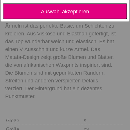
Auf der Suche nach einem Basic-Top für einen
Auswahl akzeptieren
lässigen Look? Dieses bequeme Toy Top Kurze
Ärmeln ist das perfekte Basic, um Schichten zu
kreieren. Aus Viskose und Elasthan gefertigt, ist
das Top wunderbar weich und elastisch. Es hat
einen V-Ausschnitt und kurze Ärmel. Das
Matata-Design zeigt große Blumen und Blätter,
die von afrikanischen Waxprints inspiriert sind.
Die Blumen sind mit gepunkteten Rändern,
Streifen und anderen verspielten Details
verziert. Der Hintergrund hat ein dezentes
Punktmuster.
Größe
S
Größe
XS