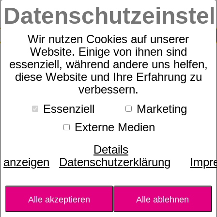
Datenschutzeinste
0
SUCHE
Wir nutzen Cookies auf unserer
Website. Einige von ihnen sind
essenziell, während andere uns helfen,
Pip Studio Toy Top Kurze
diese Website und Ihre Erfahrung zu
verbessern.
Ärmeln Matata Blau
Essenziell
Marketing
Externe Medien
Details
anzeigen
Datenschutzerklärung
Impr
Alle akzeptieren
Alle ablehnen