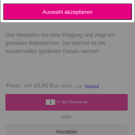
Genießen Sie Ihren Kaffee mit diesem große
Auswahl akzeptieren
Tasse aus der Love Birds collectie.
Das Medaillon hat eine Prägung und zeigt ein
gemaltes Rotkehlchen. Der Becher ist mit
wundervollen goldenen Details verziert.
Preis:
15,95 €
inkl. MwSt., zzgl.
Versand
In den Warenkorb
oder
Hersteller