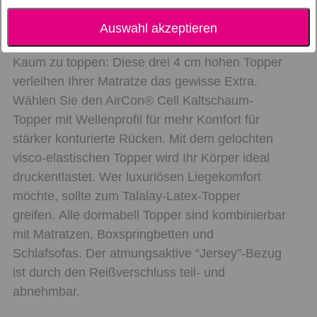
Auswahl akzeptieren
Kaum zu toppen: Diese drei 4 cm hohen Topper
verleihen Ihrer Matratze das gewisse Extra.
Wählen Sie den AirCon® Cell Kaltschaum-
Topper mit Wellenprofil für mehr Komfort für
stärker konturierte Rücken. Mit dem gelochten
visco-elastischen Topper wird Ihr Körper ideal
druckentlastet. Wer luxuriösen Liegekomfort
möchte, sollte zum Talalay-Latex-Topper
greifen. Alle dormabell Topper sind kombinierbar
mit Matratzen, Boxspringbetten und
Schlafsofas. Der atmungsaktive “Jersey”-Bezug
ist durch den Reißverschluss teil- und
abnehmbar.