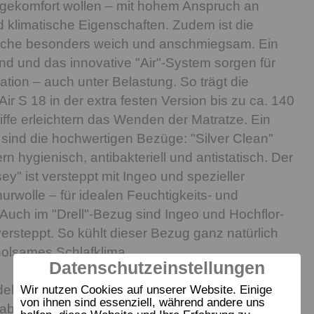
egekomfort wollen – mit hohem Anspruch an
klimatische Eigenschaften. Zudem ist die
äche besonders weich und anschmiegsam. Ein
d und das innovative "Air"-System sorgen für
lation – auch unter Belastung. So trägt die
ir S 18 in der extra festen Version bis zu ca. 140
ffe erleichtern das Wenden der Matratze. Ein
t sind die hochwertigen Bezüge: "Silver Clean"
ern hygienisch, antibakteriell und antistatisch. Der
y" ist versteppt mit Ingeo und spezieller
urwolle – für idealen Feuchtigkeits- und
uch im "Drell"-Bezug sind Ingeo und Hochflor-
ersteppt. So kühlt dieser Bezug ganz natürlich
rholsames Schlafklima.
Datenschutzeinstellungen
elle dormabell Innova Air S 18, dormabell Innova
Wir nutzen Cookies auf unserer Website. Einige
von ihnen sind essenziell, während andere uns
bell Innova Air T 18 sind ideale "Partner-