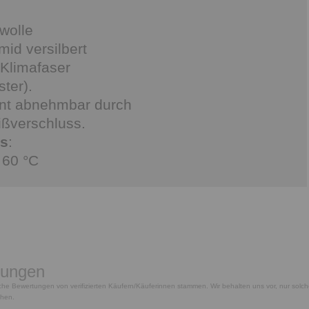
e
wolle
id versilbert
 Klimafaser
ter).
nt abnehmbar durch
ißverschluss.
is
:
 60 °C
tungen
tliche Bewertungen von verifizierten Käufern/Käuferinnen stammen. Wir behalten uns vor, nur solc
chen.