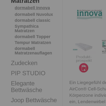
Matratzen
dormabell Innova
dormabell Nuvolux
dormabell classic
Sympathica
Matratzen
dormabell Topper
Tempur Matratzen
dormabell
Matratzenauflagen
Zudecken
PIP STUDIO
Elegante
Ein Liegegefühl d
AirCon® Cell-Scha
Bettwäsche
Körperzone individ
Joop Bettwäsche
ein, Lendenwirbel 