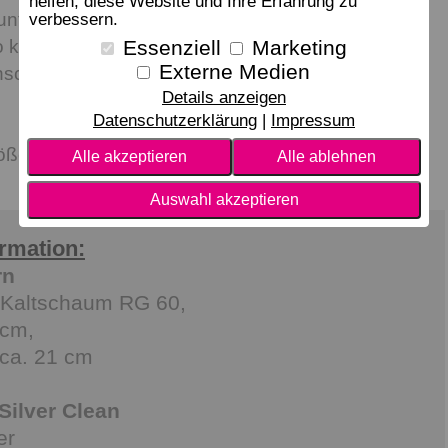
helfen, diese Website und Ihre Erfahrung zu
unterschiedlicher Eigenschaften haben alle drei
verbessern.
 können Sie und Ihr Partner nach persönlichem
Essenziell
Marketing
Externe Medien
sch-Matratzen in einem Bett miteinander
Details anzeigen
Datenschutzerklärung
Impressum
ßen erhältlich.
Alle akzeptieren
Alle ablehnen
Auswahl akzeptieren
ormation:
rn
-Kaltschaum RG 60,
 cm,
ca. 21 cm
Silver Clean
er