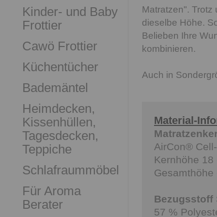
Matratzen". Trotz 
Kinder- und Baby
dieselbe Höhe. So
Frottier
Belieben Ihre Wun
Cawö Frottier
kombinieren.
Küchentücher
Auch in Sondergrö
Bademäntel
Heimdecken,
Material-Inf
Kissenhüllen,
Matratzenke
Tagesdecken,
AirCon® Cell
Teppiche
Kernhöhe 18
Schlafraummöbel
Gesamthöhe 
Für Aroma
Bezugsstoff 
Berater
57 % Polyest