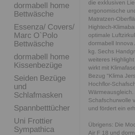
die exklusiven Li
dormabell home
ergonomische und 
Bettwäsche
Matratzen-Oberfl
Essenza/ Covers/
Hightech-Klimaban
Marc O`Polo
optimale Luftzirku
Bettwäsche
dormabell Innova A
kg. Sechs Handgri
dormabell home
weiteres Highligh
Kissenbezüge
wirkt mit Klimafas
Bezug "Klima Jerse
Seiden Bezüge
Hochflor-Schafsch
und
Wärmeausgleich. A
Schlafmasken
Schafschurwolle v
Spannbetttücher
und fördert ein e
Uni Frottier
Übrigens: Die Mod
Sympathica
Air F 18 und dorma