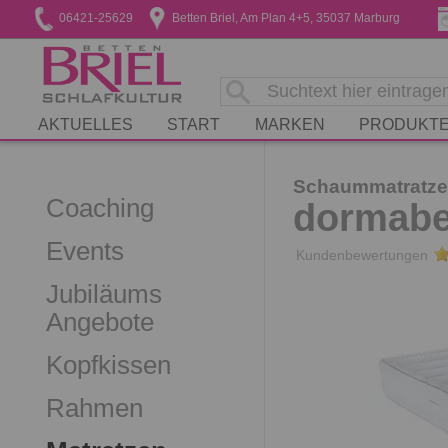
06421-25629
Betten Briel, Am Plan 4+5, 35037 Marburg
AKTUELLES
START
MARKEN
PRODUKT
Schaummatratze
Coaching
dormabel
Events
Kundenbewertungen
Jubiläums
Angebote
Kopfkissen
Rahmen