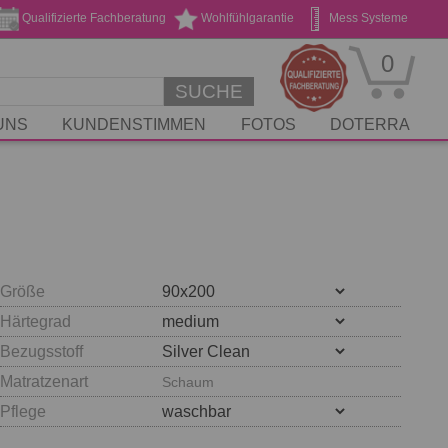
Qualifizierte Fachberatung
Wohlfühlgarantie
Mess Systeme
Geschenk Gutscheine
Stickservice
0
SUCHE
UNS
KUNDENSTIMMEN
FOTOS
DOTERRA
Größe
Härtegrad
Bezugsstoff
Matratzenart
Schaum
Pflege