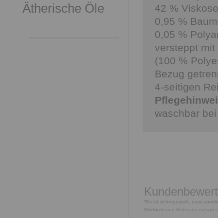
Ätherische Öle
42 % Viskos
0,95 % Baum
0,05 % Polyam
versteppt mit
(100 % Polyes
Bezug getren
4-seitigen Re
Pflegehinwe
waschbar bei
Kundenbewer
*Es ist sichergestellt, dass säm
Wortwahl und Relevanz entspre