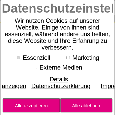
Datenschutzeinste
0
SUCHE
Wir nutzen Cookies auf unserer
Website. Einige von ihnen sind
essenziell, während andere uns helfen,
Nackenstützkissen
diese Website und Ihre Erfahrung zu
dormabell Cervical NB 2
verbessern.
Kundenbewertungen
5,0 von 1
Essenziell
Marketing
Externe Medien
Details
anzeigen
Datenschutzerklärung
Impr
Alle akzeptieren
Alle ablehnen