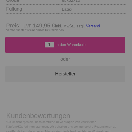
Größe
65x32x10
Füllung
Latex
Preis:
149,95 €
inkl. MwSt., zzgl.
Versand
Versandkostenfrei innerhalb Deutschlands.
In den Warenkorb
oder
Hersteller
Kundenbewertungen
*Es ist sichergestellt, dass sämtliche Bewertungen von verifizierten
Käufern/Käuferinnen stammen. Wir behalten uns vor, nur solche Rezensionen zu
veröffentlichen, die unseren Mindeststandards bzgl. sachlicher Wortwahl und