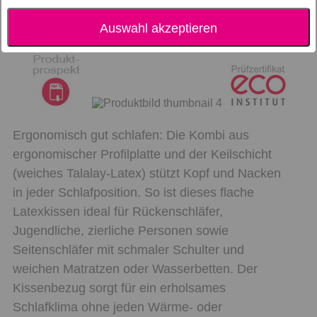
Auswahl akzeptieren
Ergonomisch gut schlafen: Die Kombi aus
ergonomischer Profilplatte und der Keilschicht
(weiches Talalay-Latex) stützt Kopf und Nacken
in jeder Schlafposition. So ist dieses flache
Latexkissen ideal für Rückenschläfer,
Jugendliche, zierliche Personen sowie
Seitenschläfer mit schmaler Schulter und
weichen Matratzen oder Wasserbetten. Der
Kissenbezug sorgt für ein erholsames
Schlafklima ohne jeden Wärme- oder