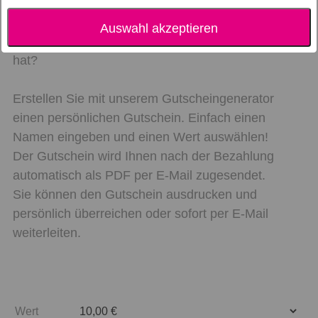
Sie suchen nach einem passenden Geschenk,
möchten aber nicht irgendetwas kaufen, wofür
Auswahl akzeptieren
der Beschenkte vielleicht keine Verwendung
hat?
Erstellen Sie mit unserem Gutscheingenerator
einen persönlichen Gutschein. Einfach einen
Namen eingeben und einen Wert auswählen!
Der Gutschein wird Ihnen nach der Bezahlung
automatisch als PDF per E-Mail zugesendet.
Sie können den Gutschein ausdrucken und
persönlich überreichen oder sofort per E-Mail
weiterleiten.
Wert