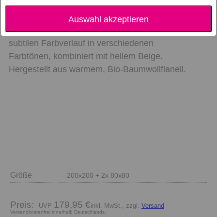
Ein garngefärbtes, modernes Schatten-Karo.
Auswahl akzeptieren
Diese Marc O'Polo Bettwäsche hat einen
subtilen Farbverlauf in verschiedenen
Farbtönen, kombiniert mit hellem Beige.
Hergestellt aus warmem, Bio-Baumwollflanell.
Größe
200x200 + 2x 80x80
Preis:
179,95 €
inkl. MwSt., zzgl.
Versand
Versandkostenfrei innerhalb Deutschlands.