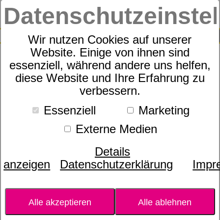
Datenschutzeinste
0
SUCHE
Wir nutzen Cookies auf unserer
Website. Einige von ihnen sind
essenziell, während andere uns helfen,
Marc O`Polo Phia Stormy
diese Website und Ihre Erfahrung zu
verbessern.
blue Bettwäsche
Essenziell
Marketing
Externe Medien
Details
anzeigen
Datenschutzerklärung
Impr
Alle akzeptieren
Alle ablehnen