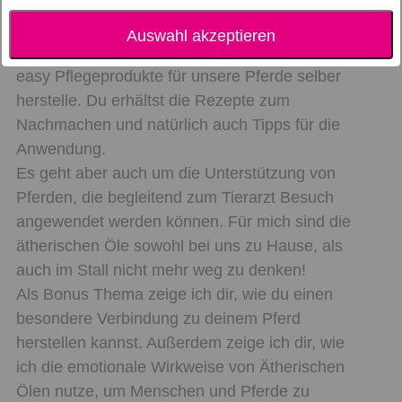
Auswahl akzeptieren
In diesem Webinar zeige ich dir, wie ich ganz
easy Pflegeprodukte für unsere Pferde selber
herstelle. Du erhältst die Rezepte zum
Nachmachen und natürlich auch Tipps für die
Anwendung.
Es geht aber auch um die Unterstützung von
Pferden, die begleitend zum Tierarzt Besuch
angewendet werden können. Für mich sind die
ätherischen Öle sowohl bei uns zu Hause, als
auch im Stall nicht mehr weg zu denken!
Als Bonus Thema zeige ich dir, wie du einen
besondere Verbindung zu deinem Pferd
herstellen kannst. Außerdem zeige ich dir, wie
ich die emotionale Wirkweise von Ätherischen
Ölen nutze, um Menschen und Pferde zu