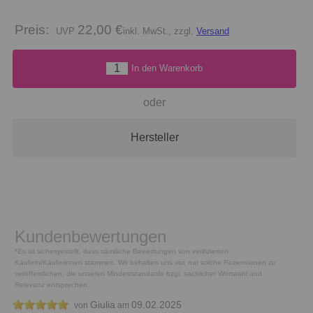
Preis:
22,00 €
inkl. MwSt., zzgl.
Versand
In den Warenkorb
oder
Hersteller
Kundenbewertungen
*Es ist sichergestellt, dass sämtliche Bewertungen von verifizierten
Käufern/Käuferinnen stammen. Wir behalten uns vor, nur solche Rezensionen zu
veröffentlichen, die unseren Mindeststandards bzgl. sachlicher Wortwahl und
Relevanz entsprechen.
Giulia
09.02.2025
von
am