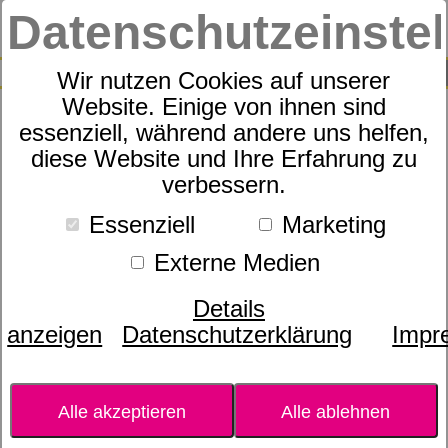
Datenschutzeinste
0
SUCHE
Wir nutzen Cookies auf unserer
Website. Einige von ihnen sind
essenziell, während andere uns helfen,
Ätherische Öle für Pferde - 1
diese Website und Ihre Erfahrung zu
verbessern.
stündiges Webinar
Essenziell
Marketing
Kundenbewertungen
5,0 von 2
Externe Medien
Details
anzeigen
Datenschutzerklärung
Impr
Alle akzeptieren
Alle ablehnen
Bild wird
Bild wird
geladen...
geladen...