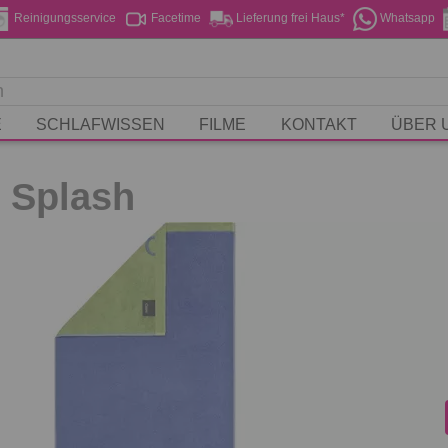
Reinigungsservice
Facetime
Lieferung frei Haus*
Whatsapp
E
SCHLAFWISSEN
FILME
KONTAKT
ÜBER 
e Splash