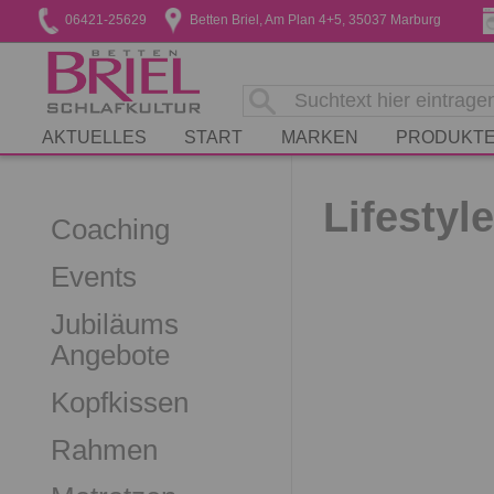
06421-25629
Betten Briel, Am Plan 4+5, 35037 Marburg
AKTUELLES
START
MARKEN
PRODUKT
Lifestyl
Coaching
Events
Jubiläums
Angebote
Kopfkissen
Rahmen