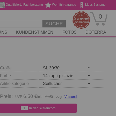
Qualifizierte Fachberatung
Wohlfühlgarantie
Mess Systeme
Geschenk Gutscheine
Stickservice
0
SUCHE
UNS
KUNDENSTIMMEN
FOTOS
DOTERRA
Größe
Farbe
Artikelkategorie
Preis:
6,50 €
inkl. MwSt., zzgl.
Versand
In den Warenkorb