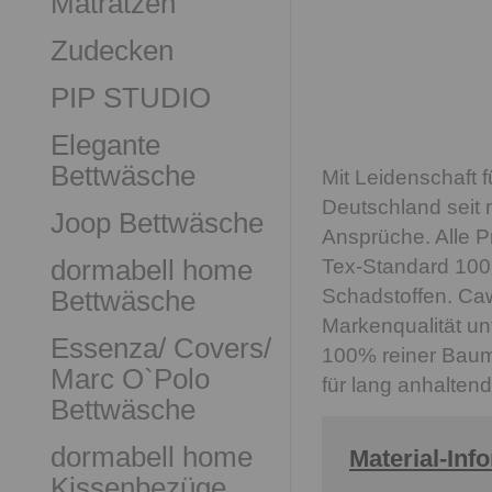
Matratzen
Zudecken
PIP STUDIO
Elegante
Bettwäsche
Mit Leidenschaft 
Deutschland seit 
Joop Bettwäsche
Ansprüche. Alle P
dormabell home
Tex-Standard 100 
Bettwäsche
Schadstoffen. Caw
Markenqualität un
Essenza/ Covers/
100% reiner Baumw
Marc O`Polo
für lang anhalten
Bettwäsche
dormabell home
Material-Inf
Kissenbezüge