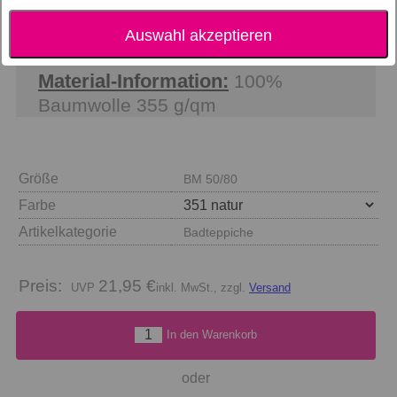
Die zeitlose Uni-Badematte Classic von Cawö
passt perfekt zu allen Cawö Handtuchserien.
Auswahl akzeptieren
Material-Information:
100%
Baumwolle 355 g/qm
Größe
BM 50/80
Farbe
Artikelkategorie
Badteppiche
Preis:
21,95 €
inkl. MwSt., zzgl.
Versand
In den Warenkorb
oder