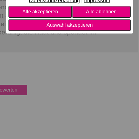
Datenschutzerklärung
Impressum
öl glättet die Haut und macht sie weicher
Alle akzeptieren
Alle ablehnen
t als Feuchtigkeitsspender und ermöglicht
leiten über die Haut
Auswahl akzeptieren
eruhigt die Haut und spendet ihr
bewerten