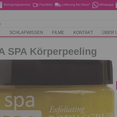
Reinigungsservice
Facetime
Lieferung frei Haus*
Whatsapp
E
SCHLAFWISSEN
FILME
KONTAKT
ÜBER 
 SPA Körperpeeling