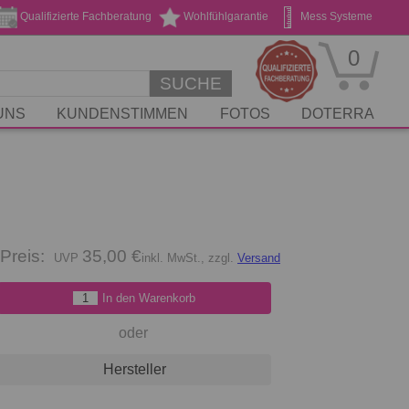
Qualifizierte Fachberatung
Wohlfühlgarantie
Mess Systeme
Geschenk Gutscheine
Stickservice
0
SUCHE
UNS
KUNDENSTIMMEN
FOTOS
DOTERRA
Preis:
35,00 €
inkl. MwSt., zzgl.
Versand
In den Warenkorb
oder
Hersteller