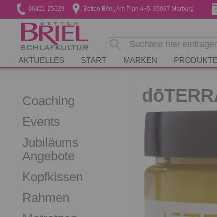
06421-25629
Betten Briel, Am Plan 4+5, 35037 Marburg
AKTUELLES
START
MARKEN
PRODUKT
dōTERRA
Coaching
Events
Jubiläums
Angebote
Kopfkissen
Rahmen