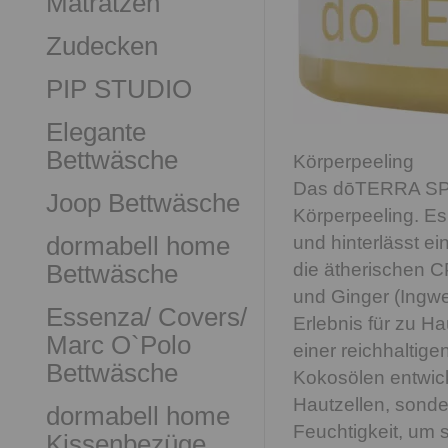
Matratzen
Zudecken
PIP STUDIO
Elegante
Bettwäsche
Körperpeeling
Das dōTERRA SPA 
Joop Bettwäsche
Körperpeeling. Es 
dormabell home
und hinterlässt e
Bettwäsche
die ätherischen C
und Ginger (Ingwe
Essenza/ Covers/
Erlebnis für zu 
Marc O`Polo
einer reichhaltig
Bettwäsche
Kokosölen entwick
Hautzellen, sonde
dormabell home
Feuchtigkeit, um 
Kissenbezüge