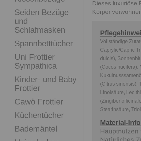
Dieses luxuriöse 
Seiden Bezüge
Körper verwöhnen
und
Schlafmasken
Pflegehinwe
Spannbetttücher
Vollständige Zutat
Caprylic/Capric T
Uni Frottier
dulcis), Sonnenbl
Sympathica
(Cocos nucifera),
Kukuinusssamenöl
Kinder- und Baby
(Citrus sinensis), 
Frottier
Linolsäure, Lecith
Cawö Frottier
(Zingiber officina
Stearinsäure, Trio
Küchentücher
Material-Inf
Bademäntel
Hauptnutzen 
Natürliches Z