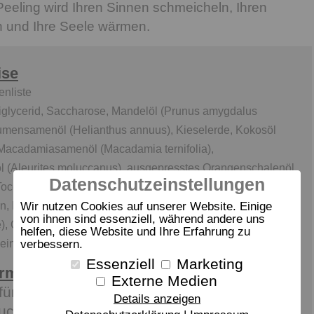
Peeling wird Ihren Sinnen schmeicheln, Ihren
 und Ihre Seele wärmen.
ise
enliste
riglycerid, Saccharose, Mandelöl (Prunus amygdalus
umensamenöl (Helianthus annuus), Kieselerde, Kokosöl
 Macadamiasamenöl (Macadamia ternifolia),
 (Aleurites moluccanus), ausgepresstes Orangenschalenöl
Datenschutzeinstellungen
Tocopherylacetat, Grapefruitschalenöl (Citrus paradisi),
in, Phytosteryl-Raps-Glycerid, Tocopheryl, Ingwerwurzelöl
Wir nutzen Cookies auf unserer Website. Einige
von ihnen sind essenziell, während andere uns
le), Oleinsäure, Palmitinsäure, Glycin-Soja-Öl (Sojabohne),
helfen, diese Website und Ihre Erfahrung zu
lein, Ascorbylpalmitat, Limonen
verbessern.
Essenziell
Marketing
ormation:
Externe Medien
für das Wohlbefinden
Details anzeigen
uckerrohr peelt sanft