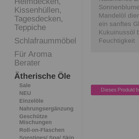
Heimdecken,
Sonnenblumen
Kissenhüllen,
Mandelöl dien
Tagesdecken,
ein sanftes G
Teppiche
Kukuinussöl b
Schlafraummöbel
Feuchtigkeit
Für Aroma
Berater
Ätherische Öle
Sale
Dieses Produkt 
NEU
Einzelöle
Nahrungsergänzung
Geschütze
Mischungen
Roll-on-Flaschen
Sonstiges/ Spa/ Skin