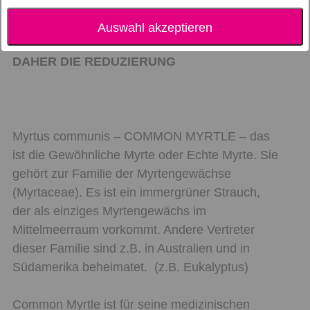
ACHTUNG: MDH 10/25 !!!
Auswahl akzeptieren
DAHER DIE REDUZIERUNG
Myrtus communis – COMMON MYRTLE – das
ist die Gewöhnliche Myrte oder Echte Myrte. Sie
gehört zur Familie der Myrtengewächse
(Myrtaceae). Es ist ein immergrüner Strauch,
der als einziges Myrtengewächs im
Mittelmeerraum vorkommt. Andere Vertreter
dieser Familie sind z.B. in Australien und in
Südamerika beheimatet. (z.B. Eukalyptus)
Common Myrtle ist für seine medizinischen