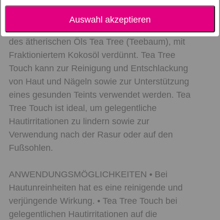
PRODUKTBESCHREIBUNG Tea Tree Touch in
der praktischen Roll-on-Flasche ist geschmeidig
Auswahl akzeptieren
aufzutragen und bietet die reinigenden Vorteile
des ätherischen Öls Tea Tree (Teebaum), mit
Fraktioniertem Kokosöl verdünnt. Tea Tree
Touch kann zur Reinigung und Entschlackung
von Haut und Nägeln sowie zur Unterstützung
eines gesunden Teints verwendet werden. Tea
Tree Touch ist ideal, um gelegentliche
Hautirritationen zu lindern sowie zur
Verwendung nach der Rasur oder auf den
Fußsohlen.
ANWENDUNGSMÖGLICHKEITEN • Bei
Hautunreinheiten hat es eine reinigende und
verjüngende Wirkung. • Tea Tree Touch bei
gelegentlichen Hautirritationen auf die