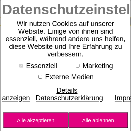
Datenschutzeinste
0
SUCHE
Wir nutzen Cookies auf unserer
Website. Einige von ihnen sind
essenziell, während andere uns helfen,
Weihrauch Mikroperlen-
diese Website und Ihre Erfahrung zu
verbessern.
Kapseln mit AKBA aus
Weihrauchextrakt und
Essenziell
Marketing
ätherischem Weihrauchöl
Externe Medien
Details
anzeigen
Datenschutzerklärung
Impr
Alle akzeptieren
Alle ablehnen