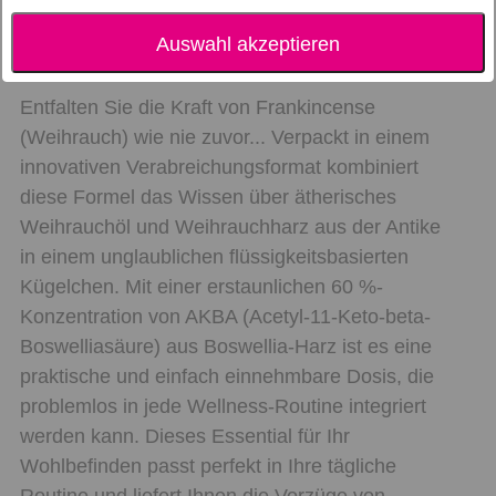
Auswahl akzeptieren
Entfalten Sie die Kraft von Frankincense
(Weihrauch) wie nie zuvor... Verpackt in einem
innovativen Verabreichungsformat kombiniert
diese Formel das Wissen über ätherisches
Weihrauchöl und Weihrauchharz aus der Antike
in einem unglaublichen flüssigkeitsbasierten
Kügelchen. Mit einer erstaunlichen 60 %-
Konzentration von AKBA (Acetyl-11-Keto-beta-
Boswelliasäure) aus Boswellia-Harz ist es eine
praktische und einfach einnehmbare Dosis, die
problemlos in jede Wellness-Routine integriert
werden kann. Dieses Essential für Ihr
Wohlbefinden passt perfekt in Ihre tägliche
Routine und liefert Ihnen die Vorzüge von