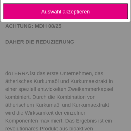
Auswahl akzeptieren
ACHTUNG: MDH 08/25
DAHER DIE REDUZIERUNG
doTERRA ist das erste Unternehmen, das
ätherisches Kurkumaöl und Kurkumaextrakt in
einer speziell entwickelten Zweikammerkapsel
kombiniert. Durch die Kombination von
ätherischem Kurkumaöl und Kurkumaextrakt
wird die Wirksamkeit der einzelnen
Komponenten maximiert. Das Ergebnis ist ein
revolutionäres Produkt aus bioaktiven