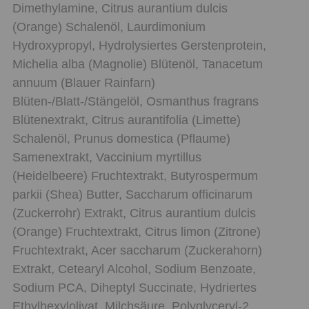
Dimethylamine, Citrus aurantium dulcis
(Orange) Schalenöl, Laurdimonium
Hydroxypropyl, Hydrolysiertes Gerstenprotein,
Michelia alba (Magnolie) Blütenöl, Tanacetum
annuum (Blauer Rainfarn)
Blüten-/Blatt-/Stängelöl, Osmanthus fragrans
Blütenextrakt, Citrus aurantifolia (Limette)
Schalenöl, Prunus domestica (Pflaume)
Samenextrakt, Vaccinium myrtillus
(Heidelbeere) Fruchtextrakt, Butyrospermum
parkii (Shea) Butter, Saccharum officinarum
(Zuckerrohr) Extrakt, Citrus aurantium dulcis
(Orange) Fruchtextrakt, Citrus limon (Zitrone)
Fruchtextrakt, Acer saccharum (Zuckerahorn)
Extrakt, Cetearyl Alcohol, Sodium Benzoate,
Sodium PCA, Diheptyl Succinate, Hydriertes
Ethylhexylolivat, Milchsäure, Polyglyceryl-2