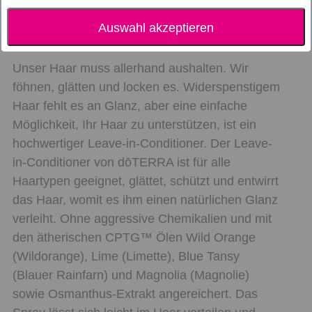
Auswahl akzeptieren
Unser Haar muss allerhand aushalten. Wir
föhnen, glätten und locken es. Widerspenstigem
Haar fehlt es an Glanz, aber eine einfache
Möglichkeit, Ihr Haar zu unterstützen, ist ein
hochwertiger Leave-in-Conditioner. Der Leave-
in-Conditioner von dōTERRA ist für alle
Haartypen geeignet, glättet, schützt und entwirrt
das Haar, womit es ihm einen natürlichen Glanz
verleiht. Ohne aggressive Chemikalien und mit
den ätherischen CPTG™ Ölen Wild Orange
(Wildorange), Lime (Limette), Blue Tansy
(Blauer Rainfarn) und Magnolia (Magnolie)
sowie Osmanthus-Extrakt angereichert. Das