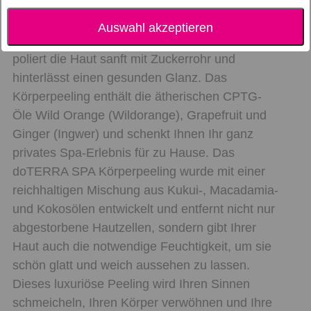
Körperpeeling
Das dōTERRA SPA Körperpeeling ist ein
Auswahl akzeptieren
verwöhnendes Körperpeeling. Es peelt und
poliert die Haut sanft mit Zuckerrohr und
hinterlässt einen gesunden Glanz. Das
Körperpeeling enthält die ätherischen CPTG-
Öle Wild Orange (Wildorange), Grapefruit und
Ginger (Ingwer) und schenkt Ihnen Ihr ganz
privates Spa-Erlebnis für zu Hause. Das
doTERRA SPA Körperpeeling wurde mit einer
reichhaltigen Mischung aus Kukui-, Macadamia-
und Kokosölen entwickelt und entfernt nicht nur
abgestorbene Hautzellen, sondern gibt Ihrer
Haut auch die notwendige Feuchtigkeit, um sie
schön glatt und weich aussehen zu lassen.
Dieses luxuriöse Peeling wird Ihren Sinnen
schmeicheln, Ihren Körper verwöhnen und Ihre