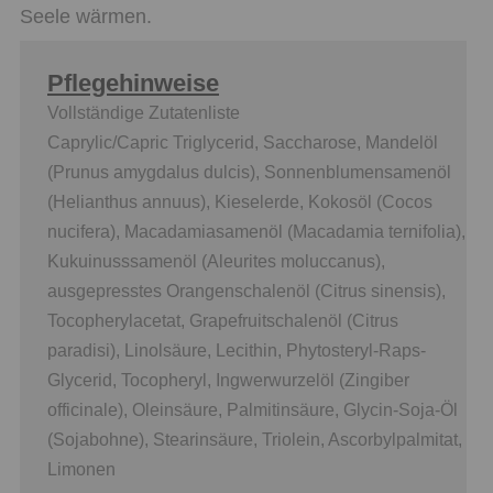
Seele wärmen.
Pflegehinweise
Vollständige Zutatenliste
Caprylic/Capric Triglycerid, Saccharose, Mandelöl
(Prunus amygdalus dulcis), Sonnenblumensamenöl
(Helianthus annuus), Kieselerde, Kokosöl (Cocos
nucifera), Macadamiasamenöl (Macadamia ternifolia),
Kukuinusssamenöl (Aleurites moluccanus),
ausgepresstes Orangenschalenöl (Citrus sinensis),
Tocopherylacetat, Grapefruitschalenöl (Citrus
paradisi), Linolsäure, Lecithin, Phytosteryl-Raps-
Glycerid, Tocopheryl, Ingwerwurzelöl (Zingiber
officinale), Oleinsäure, Palmitinsäure, Glycin-Soja-Öl
(Sojabohne), Stearinsäure, Triolein, Ascorbylpalmitat,
Limonen