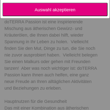
Beschreibung
Auswahl akzeptieren
doTERRA Passion ist eine inspirierende
Mischung aus ätherischen Gewürz- und
Kräuterölen, die Ihnen dabei hilft, wieder
Spannung in Ihr Leben zu holen. Vielleicht
finden Sie den Mut, Dinge zu tun, die Sie noch
nie zuvor ausprobiert haben. Vielleicht belegen
Sie einen Malkurs oder gehen mit Freunden
tanzen! Aber was noch wichtiger ist: doTERRA
Passion kann Ihnen auch helfen, eine ganz
neue Freude an Ihren alltäglichen Aktivitäten
und Beziehungen zu erleben.
Hauptnutzen für die Gesundheit
Das mit einer Kombination aus ätherischen