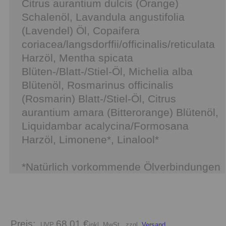
Citrus aurantium dulcis (Orange)
Schalenöl, Lavandula angustifolia
(Lavendel) Öl, Copaifera
coriacea/langsdorffii/officinalis/reticulata
Harzöl, Mentha spicata
Blüten-/Blatt-/Stiel-Öl, Michelia alba
Blütenöl, Rosmarinus officinalis
(Rosmarin) Blatt-/Stiel-Öl, Citrus
aurantium amara (Bitterorange) Blütenöl,
Liquidambar acalycina/Formosana
Harzöl, Limonene*, Linalool*
*Natürlich vorkommende Ölverbindungen
Preis:
68,01 €
inkl. MwSt., zzgl.
Versand