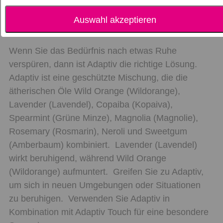
Auswahl akzeptieren
Beschreibung
Wenn Sie das Bedürfnis nach etwas Ruhe
verspüren, dann ist Adaptiv die richtige Lösung.
Adaptiv ist eine geschützte Mischung, die die
ätherischen Öle Wild Orange (Wildorange),
Lavender (Lavendel), Copaiba (Kopaiva),
Spearmint (Grüne Minze), Magnolia (Magnolie),
Rosemary (Rosmarin), Neroli und Sweetgum
(Amberbaum) kombiniert. Lavender (Lavendel)
wirkt beruhigend, während Wild Orange
(Wildorange) aufmuntert. Greifen Sie zu Adaptiv,
um sich in neuen Umgebungen oder Situationen
zu beruhigen. Verwenden Sie Adaptiv in
Kombination mit Adaptiv Touch für eine besondere