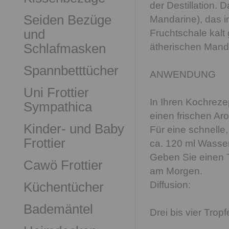
der Destillation.
Seiden Bezüge
Mandarine), das i
und
Fruchtschale kalt g
Schlafmasken
ätherischen Mand
Spannbetttücher
ANWENDUNG
Uni Frottier
In Ihren Kochreze
Sympathica
einen frischen Ar
Kinder- und Baby
Für eine schnelle,
Frottier
ca. 120 ml Wasser
Geben Sie einen T
Cawö Frottier
am Morgen.
Küchentücher
Diffusion:
Bademäntel
Drei bis vier Trop