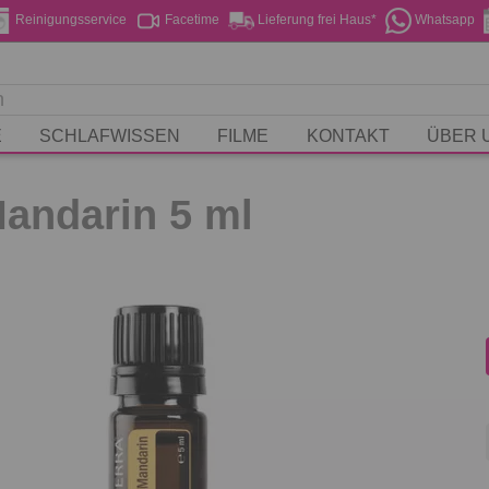
Reinigungsservice
Facetime
Lieferung frei Haus*
Whatsapp
E
SCHLAFWISSEN
FILME
KONTAKT
ÜBER 
andarin 5 ml