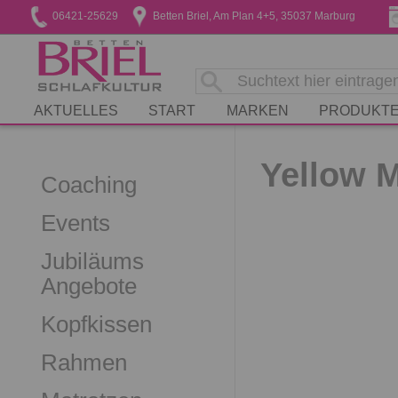
06421-25629
Betten Briel, Am Plan 4+5, 35037 Marburg
AKTUELLES
START
MARKEN
PRODUKT
Yellow M
Coaching
Events
Jubiläums
Angebote
Kopfkissen
Rahmen