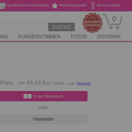
Qualifizierte Fachberatung
Wohlfühlgarantie
Mess Systeme
Geschenk Gutscheine
Stickservice
0
SUCHE
UNS
KUNDENSTIMMEN
FOTOS
DOTERRA
Preis:
43,33 €
inkl. MwSt., zzgl.
Versand
In den Warenkorb
oder
Hersteller