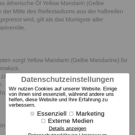
 Das ätherische Öl Yellow Mandarin (Gelbe
n der Mitte des Reifestadiums aus der halbreifen
epresst wird, gilt als das blumigste aller
arinenöle.
pten sorgt Yellow Mandarin (Gelbe Mandarine) für
omakick.
 zitronige Erfrischung geben Sie zwei Tropfen in
Datenschutzeinstellungen
.
Wir nutzen Cookies auf unserer Website. Einige
ropfen in Ihren Lieblings-Smoothie oder -Joghurt
von ihnen sind essenziell, während andere uns
helfen, diese Website und Ihre Erfahrung zu
verbessern.
Essenziell
Marketing
Externe Medien
fen im Diffuser Ihrer Wahl verwenden.
Details anzeigen