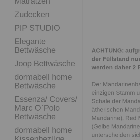
Matratzen
Zudecken
PIP STUDIO
Elegante
Bettwäsche
ACHTUNG: aufgru
der Füllstand nur
Joop Bettwäsche
werden daher 2 
dormabell home
Bettwäsche
Der Mandarinenba
einzigen Stamm u
Essenza/ Covers/
Schale der Mandar
Marc O`Polo
ätherischen Mand
Bettwäsche
Mandarine), Red 
(Gelbe Mandarine
dormabell home
unterscheiden sic
Kissenbezüge