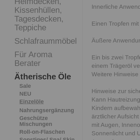
Heimdecken,
Innerliche Anwen
Kissenhüllen,
Tagesdecken,
Einen Tropfen mit
Teppiche
Schlafraummöbel
Äußere Anwendu
Für Aroma
Ein bis zwei Trop
Berater
einem Trägeröl ve
Weitere Hinweise
Ätherische Öle
Sale
Hinweise zur sic
NEU
Kann Hautreizung
Einzelöle
Kindern aufbewahr
Nahrungsergänzung
ärztlicher Aufsicht
Geschütze
Mischungen
mit Augen, Inneno
Roll-on-Flaschen
Sonnenlicht und 
Sonstiges/ Spa/ Skin