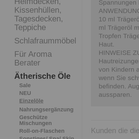
Heimdecken,
Spannungen b
Kissenhüllen,
ANWENDUNGS
Tagesdecken,
10 ml Trägerö
Teppiche
ml Trägeröl m
Tropfen Träg
Schlafraummöbel
Haut.
HINWEISE 
Für Aroma
Hautreizunge
Berater
von Kindern a
Ätherische Öle
wenn Sie sch
Sale
befinden. Aug
NEU
aussparen.
Einzelöle
Nahrungsergänzung
Geschütze
Mischungen
Kunden die die
Roll-on-Flaschen
Sonstiges/ Spa/ Skin