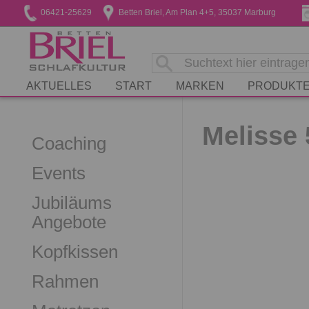
06421-25629
Betten Briel, Am Plan 4+5, 35037 Marburg
AKTUELLES
START
MARKEN
PRODUKT
Melisse 
Coaching
Events
Jubiläums
Angebote
Kopfkissen
Rahmen