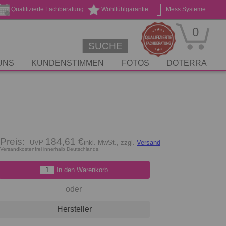
Qualifizierte Fachberatung
Wohlfühlgarantie
Mess Systeme
Geschenk Gutscheine
Stickservice
0
SUCHE
UNS
KUNDENSTIMMEN
FOTOS
DOTERRA
Preis:
184,61 €
inkl. MwSt., zzgl.
Versand
Versandkostenfrei innerhalb Deutschlands.
In den Warenkorb
oder
Hersteller