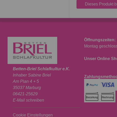
Dieses Produkt 
Öffnungszeiten:
Montag geschlosse
Unser Online Sho
Betten-Briel Schlafkultur e.K.
Inhaber Sabine Briel
Zahlungsmetho
Am Plan 4 + 5
35037 Marburg
06421-25629
E-Mail schreiben
Cookie Einstellungen