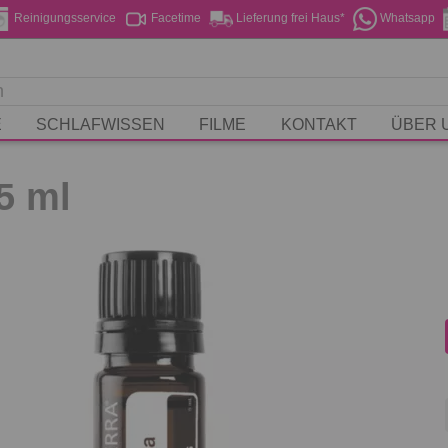
Reinigungsservice
Facetime
Lieferung frei Haus*
Whatsapp
E
SCHLAFWISSEN
FILME
KONTAKT
ÜBER 
5 ml