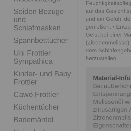
Feuchtigkeitspfle
Seiden Bezüge
auf das Gesicht sp
und
und ein Gefühl d
Schlafmasken
genießen. • Ents
Geist bei einer M
Spannbetttücher
(Zitronenmelisse)
dem Schlafengeh
Uni Frottier
herzustellen.
Sympathica
Kinder- und Baby
Material-Inf
Frottier
Bei äußerlic
Cawö Frottier
Entspannungs
Melissenöl w
Küchentücher
zitrusartigen
Zitronenmelis
Bademäntel
Eigenschafte