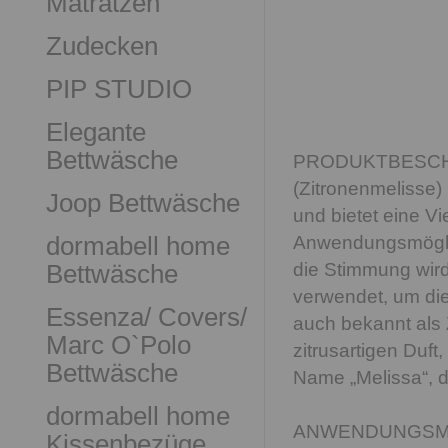
Matratzen
Zudecken
PIP STUDIO
Elegante
Bettwäsche
PRODUKTBESCHRE
(Zitronenmelisse) 
Joop Bettwäsche
und bietet eine Vi
dormabell home
Anwendungsmöglich
Bettwäsche
die Stimmung wird
verwendet, um die
Essenza/ Covers/
auch bekannt als 
Marc O`Polo
zitrusartigen Duf
Bettwäsche
Name „Melissa“, d
dormabell home
ANWENDUNGSMÖGL
Kissenbezüge