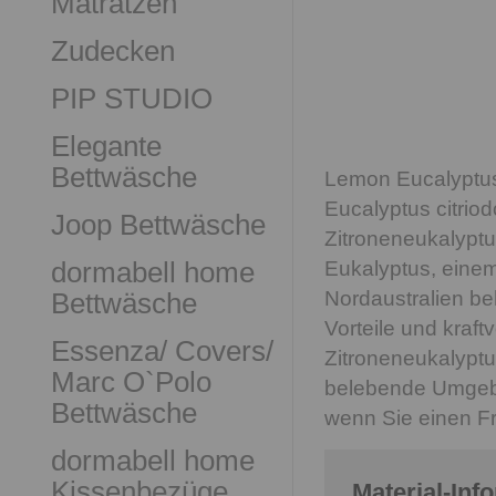
Matratzen
Zudecken
PIP STUDIO
Elegante
Bettwäsche
Lemon Eucalyptus
Eucalyptus citriod
Joop Bettwäsche
Zitroneneukalyptu
dormabell home
Eukalyptus, einem
Bettwäsche
Nordaustralien beh
Vorteile und kraft
Essenza/ Covers/
Zitroneneukalyptu
Marc O`Polo
belebende Umgebun
Bettwäsche
wenn Sie einen Fr
dormabell home
Kissenbezüge
Material-Inf