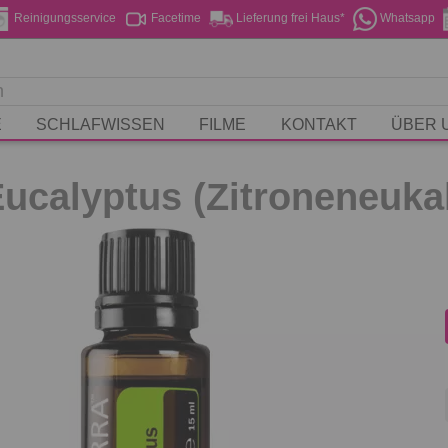
Reinigungsservice
Facetime
Lieferung frei Haus*
Whatsapp
E
SCHLAFWISSEN
FILME
KONTAKT
ÜBER 
ucalyptus (Zitroneneuka