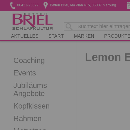
06421-25629
Betten Briel, Am Plan 4+5, 35037 Marburg
AKTUELLES
START
MARKEN
PRODUKT
Lemon E
Coaching
Events
Jubiläums
Angebote
Kopfkissen
Rahmen