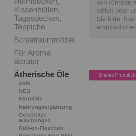
Heimdecken,
von Kindern 
Kissenhüllen,
stillen oder u
Tagesdecken,
Sie bitte Ihr
Teppiche
empfindliche
Schlafraummöbel
Für Aroma
Berater
Ätherische Öle
Dieses Produkt 
Sale
NEU
Einzelöle
Nahrungsergänzung
Geschütze
Mischungen
Roll-on-Flaschen
Sonstiges/ Spa/ Skin