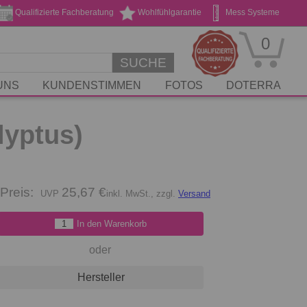
Qualifizierte Fachberatung
Wohlfühlgarantie
Mess Systeme
Geschenk Gutscheine
Stickservice
0
SUCHE
UNS
KUNDENSTIMMEN
FOTOS
DOTERRA
lyptus)
Preis:
25,67 €
inkl. MwSt., zzgl.
Versand
In den Warenkorb
oder
Hersteller