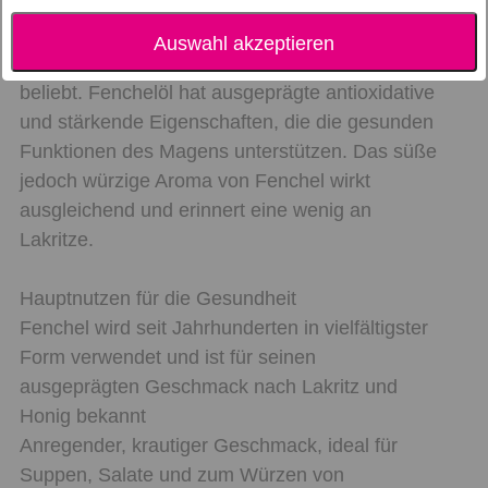
Fennel (Fenchel Ätherisches Öl)
Fenchel ist seit Jahrhunderten für seine
Auswahl akzeptieren
zahlreichen gesundheitlichen Eigenschaften
beliebt. Fenchelöl hat ausgeprägte antioxidative
und stärkende Eigenschaften, die die gesunden
Funktionen des Magens unterstützen. Das süße
jedoch würzige Aroma von Fenchel wirkt
ausgleichend und erinnert eine wenig an
Lakritze.
Hauptnutzen für die Gesundheit
Fenchel wird seit Jahrhunderten in vielfältigster
Form verwendet und ist für seinen
ausgeprägten Geschmack nach Lakritz und
Honig bekannt
Anregender, krautiger Geschmack, ideal für
Suppen, Salate und zum Würzen von