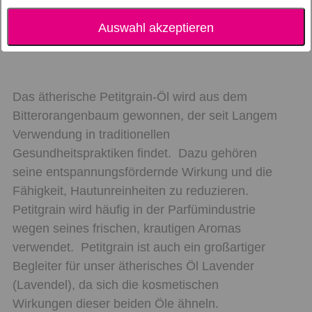
Auswahl akzeptieren
Beschreibung
Das ätherische Petitgrain-Öl wird aus dem
Bitterorangenbaum gewonnen, der seit Langem
Verwendung in traditionellen
Gesundheitspraktiken findet. Dazu gehören
seine entspannungsfördernde Wirkung und die
Fähigkeit, Hautunreinheiten zu reduzieren.
Petitgrain wird häufig in der Parfümindustrie
wegen seines frischen, krautigen Aromas
verwendet. Petitgrain ist auch ein großartiger
Begleiter für unser ätherisches Öl Lavender
(Lavendel), da sich die kosmetischen
Wirkungen dieser beiden Öle ähneln.