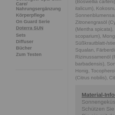
(Boswellia carterii
Care/
italicum), Kokosn
Nahrungsergänzung
Körperpflege
Sonnenblumensame
On Guard Serie
Zitronengrasöl (C
Doterra SUN
(Mentha spicata)
Sets
scoparium), Mongo
Diffuser
Süßkrautblatt-/sti
Bücher
Squalan, Färberdi
Zum Testen
Rizinussamenöl (R
barbadensis), So
Honig, Tocophero
(Citrus nobilis), C
Material-Inf
Sonnengeküss
Schützen Sie 