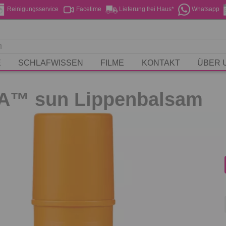
Reinigungsservice
Facetime
Lieferung frei Haus*
Whatsapp
E
SCHLAFWISSEN
FILME
KONTAKT
ÜBER 
A™ sun Lippenbalsam