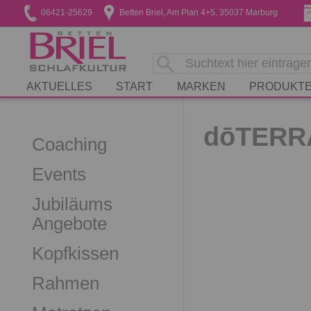
06421-25629
Betten Briel, Am Plan 4+5, 35037 Marburg
AKTUELLES
START
MARKEN
PRODUKT
dōTERR
Coaching
Events
Jubiläums
Angebote
Kopfkissen
Rahmen