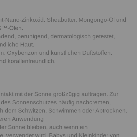
cht-Nano-Zinkoxid, Sheabutter, Mongongo-Öl und
G™-Ölen.
dend, beruhigend, dermatologisch getestet,
indliche Haut.
en, Oxybenzon und künstlichen Duftstoffen.
nd korallenfreundlich.
ntakt mit der Sonne großzügig auftragen. Zur
g des Sonnenschutzes häufig nachcremen,
h dem Schwitzen, Schwimmen oder Abtrocknen.
heren Anwendung
 der Sonne bleiben, auch wenn ein
l verwendet wird. Babys und Kleinkinder von