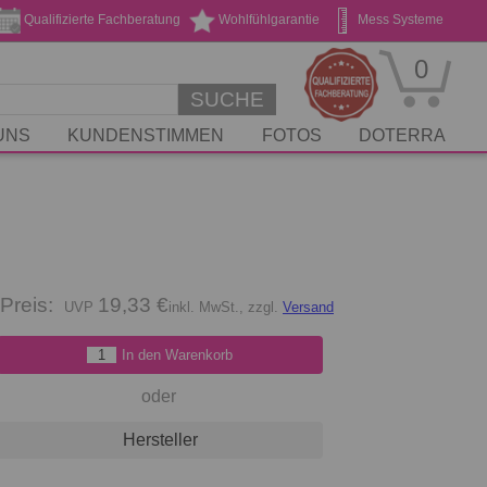
Qualifizierte Fachberatung
Wohlfühlgarantie
Mess Systeme
Geschenk Gutscheine
Stickservice
0
SUCHE
UNS
KUNDENSTIMMEN
FOTOS
DOTERRA
Preis:
19,33 €
inkl. MwSt., zzgl.
Versand
In den Warenkorb
oder
Hersteller