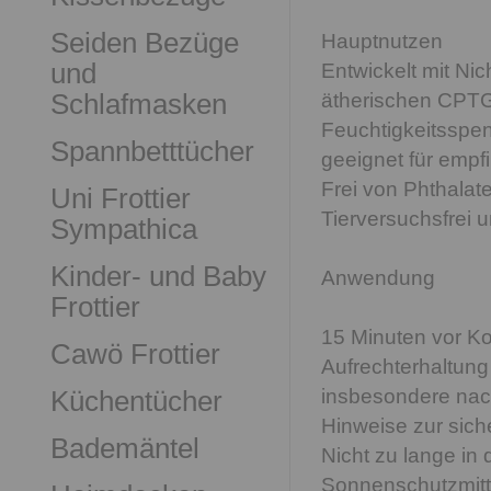
Seiden Bezüge
Hauptnutzen
und
Entwickelt mit Ni
Schlafmasken
ätherischen CPT
Feuchtigkeitsspen
Spannbetttücher
geeignet für empf
Frei von Phthalat
Uni Frottier
Tierversuchsfrei u
Sympathica
Kinder- und Baby
Anwendung
Frottier
15 Minuten vor Ko
Cawö Frottier
Aufrechterhaltun
Küchentücher
insbesondere nac
Hinweise zur sic
Bademäntel
Nicht zu lange in
Sonnenschutzmitte