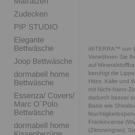
Matratzen
Zudecken
PIP STUDIO
Elegante
Bettwäsche
dōTERRA™ sun L
Verwöhnen Sie Ih
Joop Bettwäsche
auf Mineralstoffb
dormabell home
beruhigt die Lipp
Bettwäsche
Hitze, Kälte und 
mit Nicht-Nano-Zin
Essenza/ Covers/
dadurch besser sch
Marc O`Polo
Basis wie Sheabut
Bettwäsche
feuchtigkeitsspen
Frankincense (We
dormabell home
(Zitronengras), S
Kissenbezüge