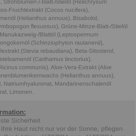
), Strohblumen-/-blatt-/stielöl (Helichrysum
uss-Fruchtextrakt (Cocos nucifera),
nöl (Helianthus annuus), Bisabolol,
ymbopogon flexuosus), Grüne-Minze-Blatt-/Stielöl
, Manukazweig-/Blattöl (Leptospermum
ngokernöl (Schinziophyton rautanenii),
elextrakt (Stevia rebaudiana), Beta-Sitosterol,
stelsamenöl (Carthamus tinctorius),
icinus communis), Aloe-Vera-Extrakt (Aloe
nnenblumenkernwachs (Helianthus annuus),
l, Natriumhyaluronat, Mandarinenschalenöl
itral, Limonen.
ormation:
te Sicherheit
Ihre Haut nicht nur vor der Sonne, pflegen