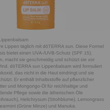
ippenbalsam
re Lippen täglich mit dōTERRA sun. Diese Formel
asis bietet einen UVA-/UVB-Schutz (SPF 15),
en, macht sie geschmeidig und schützt sie vor
Wind. dōTERRA sun Lippenbalsam wird formuliert
koxid, das nicht in die Haut eindringt und sie
ützt. Er enthält Inhaltsstoffe auf pflanzlicher
ter und Mongongo-Öl für reichhaltige und
dende Pflege sowie die ätherischen Öle
ihrauch), Helichrysum (Strohblume), Lemongrass
pearmint (Grüne Minze) und Manuka.