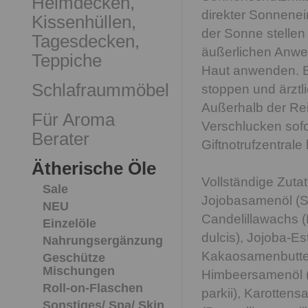
Heimdecken,
direkter Sonnenei
Kissenhüllen,
der Sonne stellen 
Tagesdecken,
äußerlichen Anwen
Teppiche
Haut anwenden. B
Schlafraummöbel
stoppen und ärztl
Außerhalb der Re
Für Aroma
Verschlucken sofo
Berater
Giftnotrufzentral
Ätherische Öle
Vollständige Zutat
Sale
Jojobasamenöl (S
NEU
Candelillawachs (
Einzelöle
dulcis), Jojoba-Es
Nahrungsergänzung
Kakaosamenbutter 
Geschütze
Mischungen
Himbeersamenöl (
Roll-on-Flaschen
parkii), Karotten
Sonstiges/ Spa/ Skin