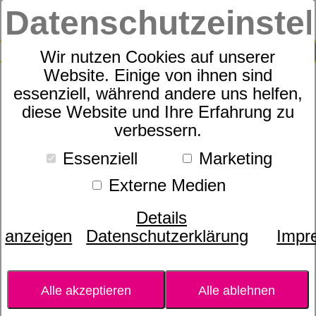
Datenschutzeinste
0
SUCHE
Wir nutzen Cookies auf unserer
Website. Einige von ihnen sind
essenziell, während andere uns helfen,
Zudecke
diese Website und Ihre Erfahrung zu
dormabell Daunen Edition
verbessern.
WB 2
Essenziell
Marketing
Externe Medien
Details
anzeigen
Datenschutzerklärung
Impr
Alle akzeptieren
Alle ablehnen