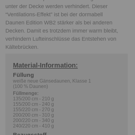
unter der Decke werden verhindert. Dieser
“Ventilations-Effekt” ist bei der dormabell
Daunen Edition WB2 stärker als bei anderen
Decken. Damit es trotzdem immer warm bleibt,
verhindern Lufteinschlüsse das Entstehen von
Kältebrücken.
Material-Information:
Füllung
weiße neue Gänsedaunen, Klasse 1
(100 % Daunen)
Füllmenge:
135/200 cm - 210 g
155/200 cm - 240 g
155/220 cm - 270 g
200/200 cm - 310 g
200/220 cm - 340 g
240/220 cm - 410 g
Bezugsstoff