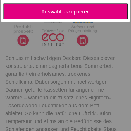
Auswahl akzeptieren
Schluss mit schwitzigen Decken: Dieses clever
konstruierte, champagnerfarbene Sommerbett
garantiert ein erholsames, trockenes
Schlafklima. Dabei sorgen mit hochwertigen
Daunen gefüllte Kassetten für angenehme
Wärme – während ein zusätzliches Hightech-
Fasergewebe Feuchtigkeit aus dem Bett
ableitet. So kann die natürliche Luftzirkulation
Temperatur und Klima an die Bedürfnisse des
Schlafenden anpassen und Feuchtigkeits-Staus