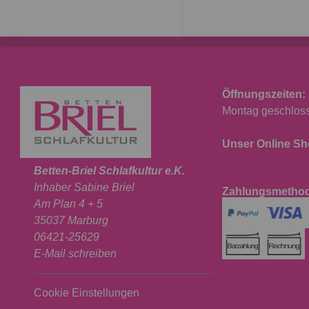
Öffnungszeiten:
Montag geschlosse
Unser Online Sho
Betten-Briel Schlafkultur e.K.
Inhaber Sabine Briel
Zahlungsmetho
Am Plan 4 + 5
35037 Marburg
06421-25629
E-Mail schreiben
Cookie Einstellungen