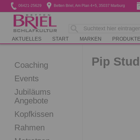
06421-25629
Betten Briel, Am Plan 4+5, 35037 Marburg
AKTUELLES
START
MARKEN
PRODUKT
Pip Stud
Coaching
Events
Jubiläums
Angebote
Kopfkissen
Rahmen