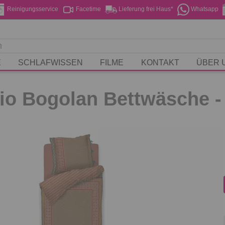
Reinigungsservice
Facetime
Lieferung frei Haus*
Whatsapp
E
SCHLAFWISSEN
FILME
KONTAKT
ÜBER 
io Bogolan Bettwäsche -