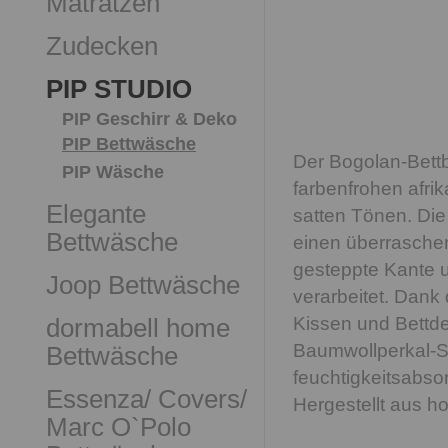
Matratzen
Zudecken
PIP STUDIO
PIP Geschirr & Deko
PIP Bettwäsche
Der Bogolan-Bettbe
PIP Wäsche
farbenfrohen afri
Elegante
satten Tönen. Die
Bettwäsche
einen überraschend
gesteppte Kante 
Joop Bettwäsche
verarbeitet. Dank
dormabell home
Kissen und Bettde
Baumwollperkal-St
Bettwäsche
feuchtigkeitsabsor
Essenza/ Covers/
Hergestellt aus 
Marc O`Polo