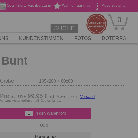
Qualifizierte Fachberatung
Wohlfühlgarantie
Mess Systeme
Geschenk Gutscheine
Stickservice
0
SUCHE
UNS
KUNDENSTIMMEN
FOTOS
DOTERRA
 Bunt
Größe
135x200 + 80x80
Preis:
99,95 €
inkl. MwSt., zzgl.
Versand
Versandkostenfrei innerhalb Deutschlands.
In den Warenkorb
oder
Hersteller