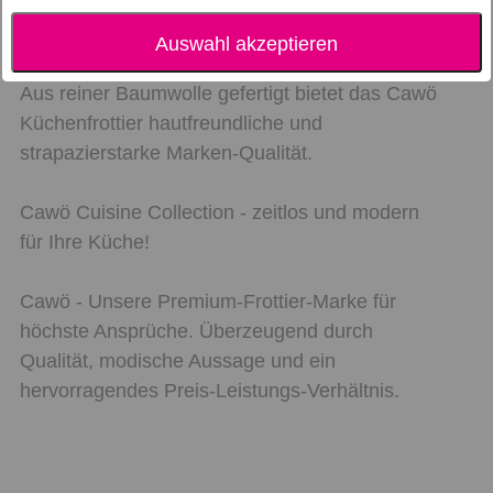
Die Cawö Küchenhandtücher Pro Uni
präsentieren sich in Hoch-Tief-Optik.
Auswahl akzeptieren
Aus reiner Baumwolle gefertigt bietet das Cawö
Küchenfrottier hautfreundliche und
strapazierstarke Marken-Qualität.
Cawö Cuisine Collection - zeitlos und modern
für Ihre Küche!
Cawö - Unsere Premium-Frottier-Marke für
höchste Ansprüche. Überzeugend durch
Qualität, modische Aussage und ein
hervorragendes Preis-Leistungs-Verhältnis.