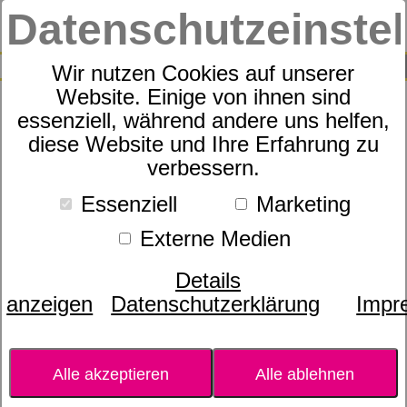
Datenschutzeinste
0
SUCHE
Wir nutzen Cookies auf unserer
Website. Einige von ihnen sind
essenziell, während andere uns helfen,
* 23.04.2026 Online Webinar:
diese Website und Ihre Erfahrung zu
verbessern.
Gesunder Schlaf -
ganzheitlich betrachtet. Incl.
Essenziell
Marketing
Produkt Proben zur
Externe Medien
Unterstützung
Details
anzeigen
Datenschutzerklärung
Impr
Alle akzeptieren
Alle ablehnen