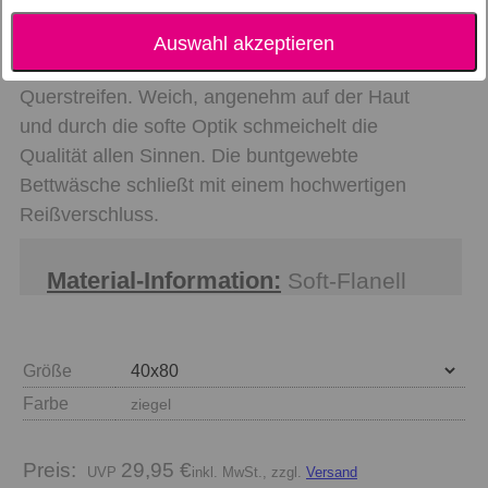
Die Flanell Bettwäsche INVERNESS aus reiner
Auswahl akzeptieren
Baumwolle besticht durch den kontrastierenden
Querstreifen. Weich, angenehm auf der Haut
und durch die softe Optik schmeichelt die
Qualität allen Sinnen. Die buntgewebte
Bettwäsche schließt mit einem hochwertigen
Reißverschluss.
Material-Information:
Soft-Flanell
Größe
Farbe
ziegel
Preis:
29,95 €
inkl. MwSt., zzgl.
Versand