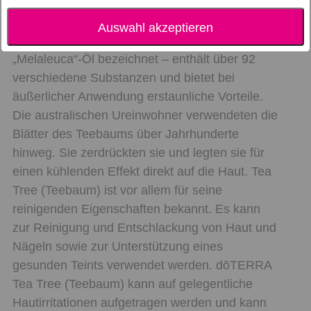
Tea Tree
Melaleuca alternifolia
Auswahl akzeptieren
Ätherisches Teebaumöl – oft als ätherisches
„Melaleuca“-Öl bezeichnet – enthält über 92
verschiedene Substanzen und bietet bei
äußerlicher Anwendung erstaunliche Vorteile.
Die australischen Ureinwohner verwendeten die
Blätter des Teebaums über Jahrhunderte
hinweg. Sie zerdrückten sie und legten sie für
einen kühlenden Effekt direkt auf die Haut. Tea
Tree (Teebaum) ist vor allem für seine
reinigenden Eigenschaften bekannt. Es kann
zur Reinigung und Entschlackung von Haut und
Nägeln sowie zur Unterstützung eines
gesunden Teints verwendet werden. dōTERRA
Tea Tree (Teebaum) kann auf gelegentliche
Hautirritationen aufgetragen werden und kann