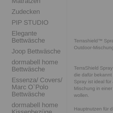
Matratzen
Zudecken
PIP STUDIO
Elegante
Bettwäsche
Terrashield™ Spr
Outdoor-Mischun
Joop Bettwäsche
dormabell home
Bettwäsche
TerraShield Spray
die dafür bekannt 
Essenza/ Covers/
Spray ist ideal für
Marc O`Polo
Mischung in eine
Bettwäsche
wollen.
dormabell home
Hauptnutzen für 
Kissenbezüge