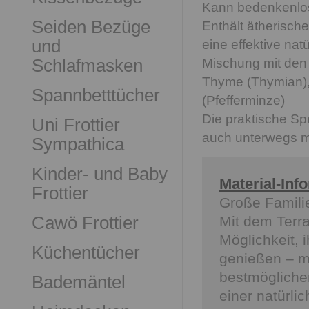
Kann bedenkenlos 
Seiden Bezüge
Enthält ätherische
und
eine effektive nat
Schlafmasken
Mischung mit den
Thyme (Thymian),
Spannbetttücher
(Pfefferminze)
Die praktische Sp
Uni Frottier
auch unterwegs 
Sympathica
Kinder- und Baby
Material-Inf
Frottier
Große Famili
Cawö Frottier
Mit dem Terra
Möglichkeit, 
Küchentücher
genießen – m
bestmöglichen
Bademäntel
einer natürli