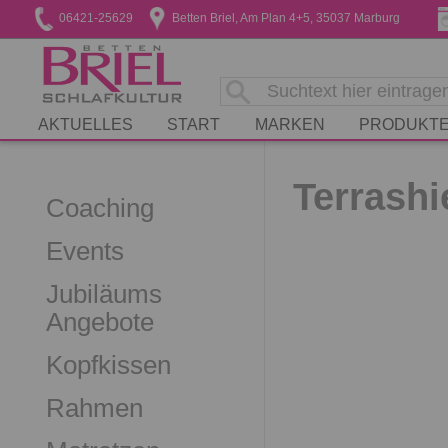
06421-25629
Betten Briel, Am Plan 4+5, 35037 Marburg
AKTUELLES
START
MARKEN
PRODUKT
Terrashi
Coaching
Events
Jubiläums
Angebote
Kopfkissen
Rahmen