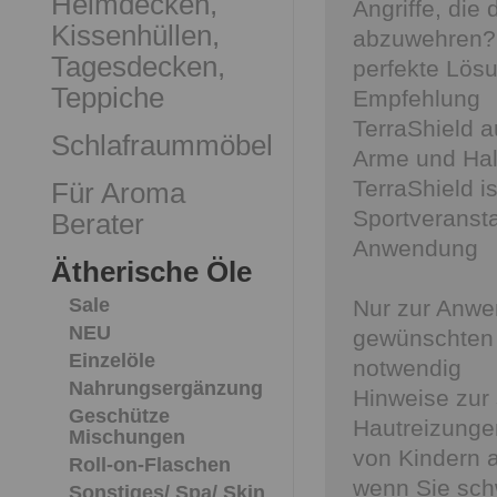
Heimdecken,
Angriffe, die 
Kissenhüllen,
abzuwehren? 
Tagesdecken,
perfekte Lösu
Teppiche
Empfehlung
TerraShield a
Schlafraummöbel
Arme und Hals
TerraShield is
Für Aroma
Sportveranst
Berater
Anwendung
Ätherische Öle
Sale
Nur zur Anwe
NEU
gewünschten 
Einzelöle
notwendig
Nahrungsergänzung
Hinweise zur
Geschütze
Hautreizunge
Mischungen
von Kindern a
Roll-on-Flaschen
wenn Sie sch
Sonstiges/ Spa/ Skin