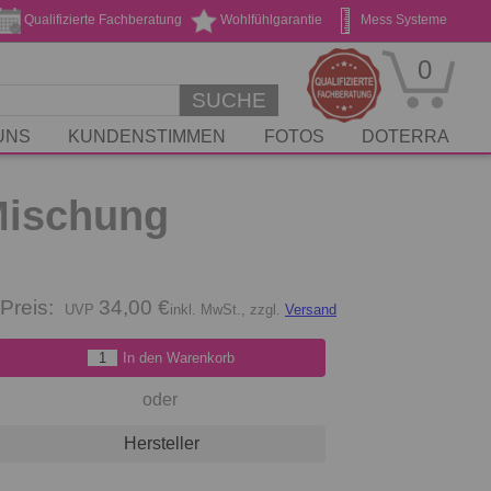
Qualifizierte Fachberatung
Wohlfühlgarantie
Mess Systeme
Geschenk Gutscheine
Stickservice
0
SUCHE
UNS
KUNDENSTIMMEN
FOTOS
DOTERRA
 Mischung
Preis:
34,00 €
inkl. MwSt., zzgl.
Versand
In den Warenkorb
oder
Hersteller