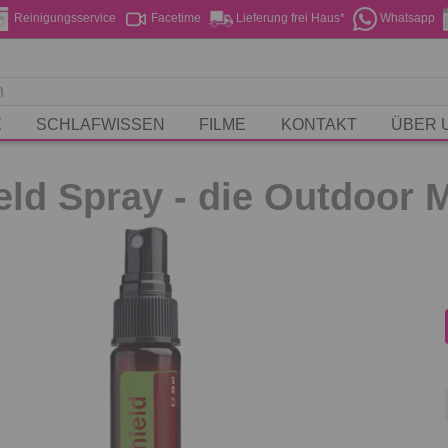
Reinigungsservice
Facetime
Lieferung frei Haus*
Whatsapp
E
SCHLAFWISSEN
FILME
KONTAKT
ÜBER 
eld Spray - die Outdoor