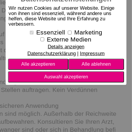
die Natur mitunter für uns bereit hält,
Wir nutzen Cookies auf unserer Website. Einige
Dann ist das TerraShield Spray die
von ihnen sind essenziell, während andere uns
ng für Sie!
helfen, diese Website und Ihre Erfahrung zu
verbessern.
Essenziell
Marketing
uf der Terrasse versprühen oder auf Beine,
Externe Medien
 auftragen, bevor Sie ins Freie gehen
Details anzeigen
t der perfekte Begleiter für
Datenschutzerklärung
Impressum
altungen im Freien
Alle akzeptieren
Alle ablehnen
Auswahl akzeptieren
ndung auf der Haut. Nach Bedarf auf die
Stellen auftragen. Kein Verdünnen
 sicheren Anwendung
n sind möglich. Außerhalb der Reichweite
ufbewahren. Konsultieren Sie Ihren Arzt,
wanger sind oder sich in Behandlung befi