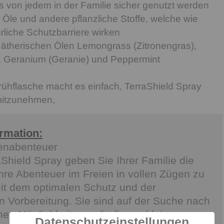
von jedem in der Familie sicher genutzt werden
 Öle und andere pflanzliche Stoffe, welche wie
ürliche Schutzbarriere wirken
 ätherischen Ölen Lemongrass (Zitronengras),
 Geranium (Geranie) und Peppermint
rühflasche macht es einfach, TerraShield Spray
mitzunehmen,
ormation:
enabenteuer
Shield Spray geben Sie Ihrer Familie die
ihre Abenteuer im Freien in vollen Zügen zu
it dem optimalen Schutz und der
 Vorbereitung. Sie sind auf der Suche nach
chen Möglichkeit, um die fiesen kleinen
Datenschutzeinstellungen