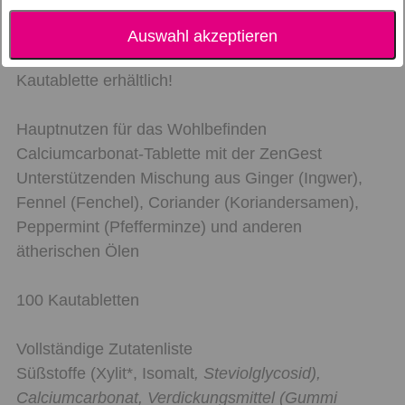
Diese unglaublich wirkungsvolle ZenGest-
Auswahl akzeptieren
Mischung ist jetzt in einer praktischen
Kautablette erhältlich!
Hauptnutzen für das Wohlbefinden
Calciumcarbonat-Tablette mit der ZenGest
Unterstützenden Mischung aus Ginger (Ingwer),
Fennel (Fenchel), Coriander (Koriandersamen),
Peppermint (Pfefferminze) und anderen
ätherischen Ölen
100 Kautabletten
Vollständige Zutatenliste
Süßstoffe (Xylit*, Isomalt
, Steviolglycosid),
Calciumcarbonat, Verdickungsmittel (Gummi