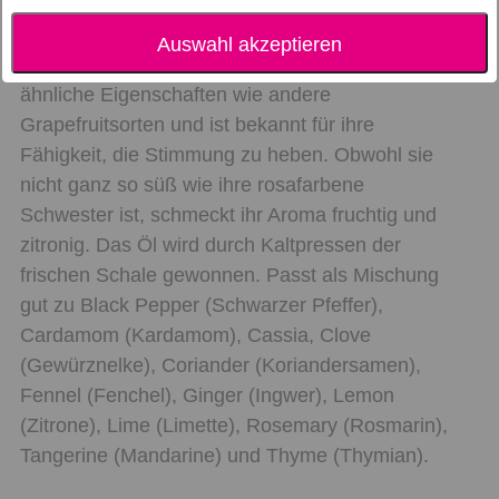
PRODUKTBESCHREIBUNG Die weiße
Grapefruit hat ihren Namen von der weißen
Auswahl akzeptieren
Farbe ihrer Schale. Die weiße Grapefruit hat
ähnliche Eigenschaften wie andere
Grapefruitsorten und ist bekannt für ihre
Fähigkeit, die Stimmung zu heben. Obwohl sie
nicht ganz so süß wie ihre rosafarbene
Schwester ist, schmeckt ihr Aroma fruchtig und
zitronig. Das Öl wird durch Kaltpressen der
frischen Schale gewonnen. Passt als Mischung
gut zu Black Pepper (Schwarzer Pfeffer),
Cardamom (Kardamom), Cassia, Clove
(Gewürznelke), Coriander (Koriandersamen),
Fennel (Fenchel), Ginger (Ingwer), Lemon
(Zitrone), Lime (Limette), Rosemary (Rosmarin),
Tangerine (Mandarine) und Thyme (Thymian).