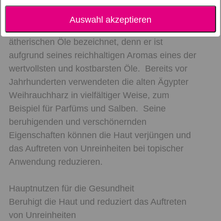
Beschreibung
Auswahl akzeptieren
Weihrauch wird oft auch als „König“ der
ätherischen Öle bezeichnet, denn er ist
aufgrund seines reichhaltigen Aromas eines der
wertvollsten und kostbarsten Öle. Bereits vor
Jahrhunderten verwendeten die alten Ägypter
Weihrauchharz in vielfältiger Weise, zum
Beispiel für Parfüms und Salben. Seine
beruhigenden und verschönernden
Eigenschaften können die Haut verjüngen und
das Auftreten von Unreinheiten bei topischer
Anwendung reduzieren.
Hauptnutzen für die Gesundheit
Beruhigt die Haut und reduziert das Auftreten
von Unreinheiten