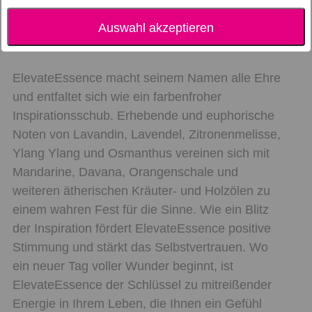
ElevateEssence
Ätherische Ölmischung
Auswahl akzeptieren
ElevateEssence macht seinem Namen alle Ehre
und entfaltet sich wie ein farbenfroher
Inspirationsschub. Erhebende und euphorische
Noten von Lavandin, Lavendel, Zitronenmelisse,
Ylang Ylang und Osmanthus vereinen sich mit
Mandarine, Davana, Orangenschale und
weiteren ätherischen Kräuter- und Holzölen zu
einem wahren Fest für die Sinne. Wie ein Blitz
der Inspiration fördert ElevateEssence positive
Stimmung und stärkt das Selbstvertrauen. Wo
ein neuer Tag voller Wunder beginnt, ist
ElevateEssence der Schlüssel zu mitreißender
Energie in Ihrem Leben, die Ihnen ein Gefühl