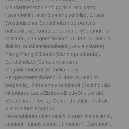
Mandarinenschalenöl (Citrus reticulata),
Lavendelöl (Lavandula angustifolia), Öl aus
Westindischer Sandelholzrinde (Amyris
balsamifera), Koriandersamenöl (Coriandrum
sativum), Orangenschalenöl (Citrus aurantium
dulcis), Muskatellersalbeiöl (Salvia sclarea),
Ylang-Ylang-Blütenöl (Cananga odorata),
Sandelholzöl (Santalum album),
Magnolienblattöl (Michelia alba),
Bergamottenschalenöl (Citrus aurantium
bergamia), Zitronenmyrtenblattöl (Backhousia
citriodora), Lack-Zistrose-Blatt-/Stielextrakt
(Cistus ladaniferus), Osmanthusblütenextrakt
(Osmanthus fragrans),
Davanablüten-/blatt-/stielöl (Artemisia pallens),
Linalool*, Linalylacetat*, Limonen*, Camphor*,