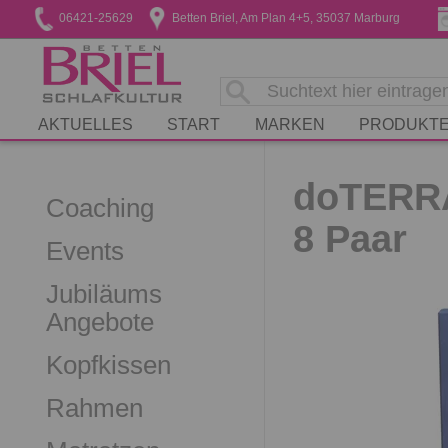
06421-25629
Betten Briel, Am Plan 4+5, 35037 Marburg
AKTUELLES
START
MARKEN
PRODUKT
doTERRA
Coaching
8 Paar
Events
Jubiläums
Angebote
Kopfkissen
Rahmen