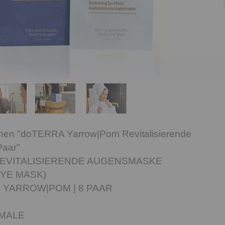
onen "doTERRA Yarrow|Pom Revitalisierende
Paar"
EVITALISIERENDE AUGENSMASKE
EYE MASK)
 YARROW|POM | 8 PAAR
MALE