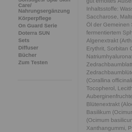
gut erholtes Äuße
Care/
Inhaltsstoffe: Was
Nahrungsergänzung
Saccharose, Malto
Körperpflege
Öl der Gemeinen S
On Guard Serie
fermentiertem Sp
Doterra SUN
Sets
Algenextrakt (Arth
Diffuser
Erythrit, Sorbitan
Bücher
Natriumhyalurona
Zum Testen
Zedrachbaumblatte
Zedrachbaumblüten
(Corallina officin
Tocopherol, Lecith
Auberginenfrucht
Blütenextrakt (Alo
Basilikum (Ocimum
(Ocimum basilicum
Xanthangummi, Pe