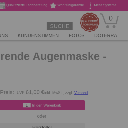
Qualifizierte Fachberatung
Wohlfühlgarantie
Mess Systeme
Geschenk Gutscheine
Stickservice
0
SUCHE
UNS
KUNDENSTIMMEN
FOTOS
DOTERRA
erende Augenmaske -
Preis:
61,00 €
inkl. MwSt., zzgl.
Versand
In den Warenkorb
oder
Hersteller