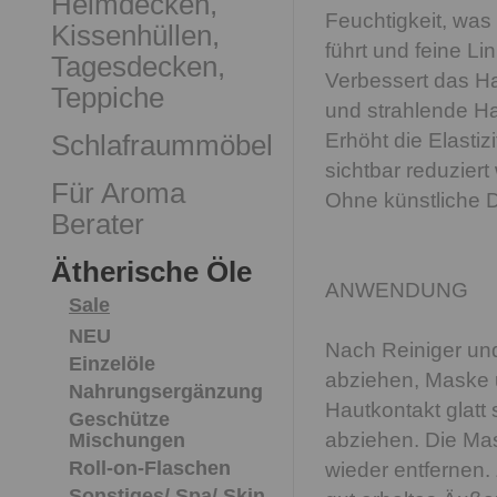
Heimdecken,
Feuchtigkeit, was
Kissenhüllen,
führt und feine Lin
Tagesdecken,
Verbessert das Ha
Teppiche
und strahlende Ha
Schlafraummöbel
Erhöht die Elasti
sichtbar reduziert
Für Aroma
Ohne künstliche Du
Berater
Ätherische Öle
ANWENDUNG
Sale
NEU
Nach Reiniger un
Einzelöle
abziehen, Maske 
Nahrungsergänzung
Hautkontakt glatt
Geschütze
abziehen. Die Ma
Mischungen
Roll-on-Flaschen
wieder entfernen.
Sonstiges/ Spa/ Skin