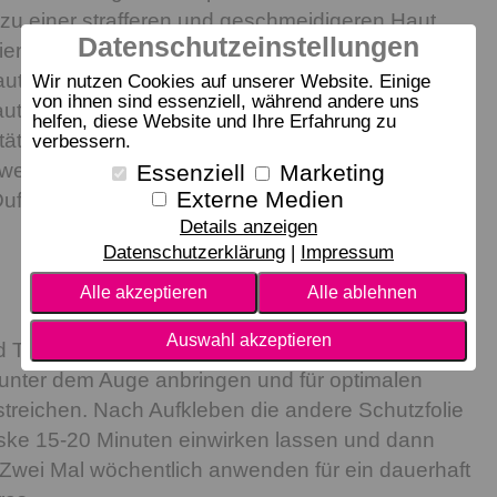
 zu einer strafferen und geschmeidigeren Haut
Datenschutzeinstellungen
ien reduziert.
utbild und sorgt für eine weiche, geschmeidige
Wir nutzen Cookies auf unserer Website. Einige
von ihnen sind essenziell, während andere uns
ut.
helfen, diese Website und Ihre Erfahrung zu
zität, wodurch feine Fältchen um die Augen
verbessern.
 werden.
Essenziell
Marketing
Externe Medien
ftstoffe.
Details anzeigen
Datenschutzerklärung
Impressum
Alle akzeptieren
Alle ablehnen
Auswahl akzeptieren
d Toner anwenden. Eine der beiden Schutzfolien
unter dem Auge anbringen und für optimalen
 streichen. Nach Aufkleben die andere Schutzfolie
ske 15-20 Minuten einwirken lassen und dann
 Zwei Mal wöchentlich anwenden für ein dauerhaft