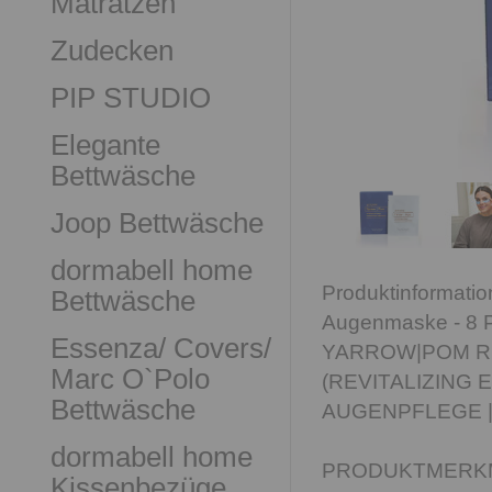
Matratzen
Zudecken
PIP STUDIO
Elegante
Bettwäsche
Joop Bettwäsche
dormabell home
Produktinformati
Bettwäsche
Augenmaske - 8 
Essenza/ Covers/
YARROW|POM R
Marc O`Polo
(REVITALIZING 
Bettwäsche
AUGENPFLEGE |
dormabell home
PRODUKTMERK
Kissenbezüge