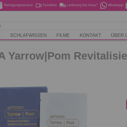
Reinigungsservice
Facetime
Lieferung frei Haus*
Whatsapp
E
SCHLAFWISSEN
FILME
KONTAKT
ÜBER 
 Yarrow|Pom Revitalisi