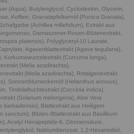
res.
ser (Aqua), Butylenglycol, Cyclodextrin, Glycerin,
se, Koffein, Granatapfelkernöl (Punica Granata),
chafgarbe (Achillea millefolium), Extrakt aus
hingomonas, Damaszener-Rosen-Blütenextrakt,
rospira platensis), Polyglyceryl-10 Laurate,
 Caprylate, Agavenblattextrakt (Agave tequilana),
t, Kurkumawurzelextrakt (Curcuma longa),
xtrakt (Melia azadirachta),
extrakt (Melia azadirachta), Rotalgenextrakt
alis), Sonnenblumenkernöl (Helianthus annuus),
in, Tindolafruchtextrakt (Coccinia indica),
extrakt (Solanum melongena), Aloe Vera
e barbadensis), Blattextrakt aus Heiligem
 sanctum), Blüten-/Blattextrakt aus Basilikum
), Acetyl Hexapeptide-8, Zitronensäure,
ntylenglykol, Natriumbenzoat, 1,2-Hexanediol,