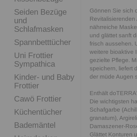
Seiden Bezüge
Gönnen Sie sich 
Revitalisierenden
und
nährreiche Maske 
Schlafmasken
und glättet sanft 
Spannbetttücher
frisch aussehen.
weitere bioaktive
Uni Frottier
gezielte Pflege. M
Sympathica
speichern, liefert
Kinder- und Baby
der müde Augen st
Frottier
Enthält doTERRA'
Cawö Frottier
Die wichtigsten 
Schafgarbe (Achill
Küchentücher
granatum), Argirel
Bademäntel
Damaszener-Rose
Glättet Konturen 