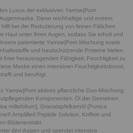
den Luxus der exklusiven Yarrow|Pom
 Augenmaske. Diese reichhaltige und extrem
hilft bei der Reduzierung von feinen Fältchen
die Haut unter Ihren Augen, sodass Sie erholt und
 Unsere patentierte Yarrow|Pom Mischung sowie
 Inhaltsstoffe und hautschützende Proteine bieten
it ihrer herausragenden Fähigkeit, Feuchtigkeit zu
 diese Maske einen intensiven Feuchtigkeitsboost,
rafft und beruhigt.
s Yarrow|Pom aktives pflanzliche Duo-Mischung.
hautpflegenden Komponenten: Öl der Gemeinen
ea millefolium), Granatapfelkernöl (Punica
ine® Amplified Peptide Solution, Koffein und
n-Blütenextrakt.
unter den Augen und spendet intensive