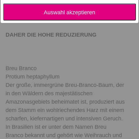
Auswahl akzeptieren
ACHTUNG: MDH 01/25
DAHER DIE HOHE REDUZIERUNG
Breu Branco
Protium heptaphyllum
Der große, immergrüne Breu-Branco-Baum, der
in den Wäldern des majestätischen
Amazonasgebiets beheimatet ist, produziert aus
dem Stamm ein wohlriechendes Harz mit einem
scharfen, kiefernartigen und intensiven Geruch.
In Brasilien ist er unter dem Namen Breu
Branco bekannt und gehört wie Weihrauch und