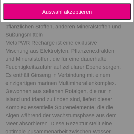
MetaPWR™ Recharge – Walderdbeeren-Aroma
Auswahl akzeptieren
Nahrungsergänzungsmittel mit Magnesium,
pflanzlichen Stoffen, anderen Mineralstoffen und
Süßungsmitteln
MetaPWR Recharge ist eine exklusive
Mischung aus Elektrolyten, Pflanzenextrakten
und Mineralstoffen, die für eine dauerhafte
Feuchtigkeitszufuhr auf zellularer Ebene sorgen.
Es enthält Ginseng in Verbindung mit einem
einzigartigen marinen Multimineralienkomplex.
Gewonnen aus seltenen Rotalgen, die nur in
Island und Irland zu finden sind, liefert dieser
Komplex essentielle Spurenelemente, die die
Algen während der Wachstumsphase aus dem
Meer absorbieren. Diese Rezeptur stellt eine
optimale Zusammenarbeit zwischen Wasser