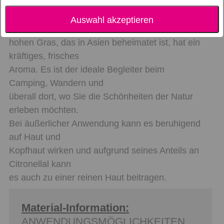
PRODUKTBESCHREIBUNG
Das ätherische Öl aus den Blättern der
Auswahl akzeptieren
Citronella-Planze, einem
hohen Gras, das in Asien beheimatet ist, hat ein
kräftiges, frisches
Aroma. Es ist der ideale Begleiter beim
Camping, Wandern und
überall dort, wo Sie die Schönheiten der Natur
erleben möchten.
Bei äußerlicher Anwendung kann es beruhigend
auf Haut und
Kopfhaut wirken und aufgrund seines Anteils an
Citronellal kann
es auch zu einer reinen Haut beitragen.
Material-Information:
ANWENDUNGSMÖGLICHKEITEN