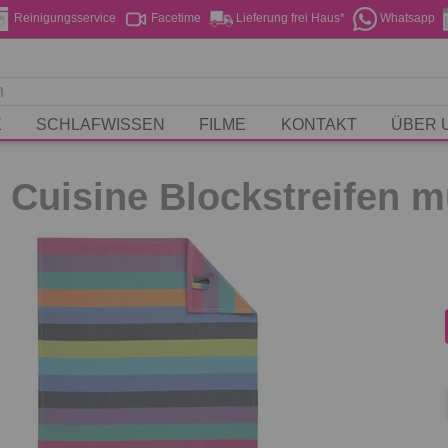
Reinigungsservice
Facetime
Lieferung frei Haus*
Whatsapp
E
SCHLAFWISSEN
FILME
KONTAKT
ÜBER 
e Cuisine Blockstreifen m