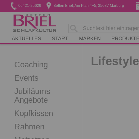
06421-25629
Betten Briel, Am Plan 4+5, 35037 Marburg
AKTUELLES
START
MARKEN
PRODUKT
Lifestyl
Coaching
Events
Jubiläums
Angebote
Kopfkissen
Rahmen