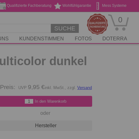
Qualifizierte Fachberatung
Wohlfühlgarantie
Mess Systeme
Geschenk Gutscheine
Stickservice
0
SUCHE
UNS
KUNDENSTIMMEN
FOTOS
DOTERRA
ulticolor dunkel
Preis:
9,95 €
inkl. MwSt., zzgl.
Versand
In den Warenkorb
oder
Hersteller