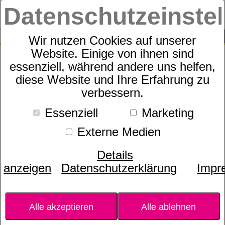
Datenschutzeinste
0
SUCHE
Wir nutzen Cookies auf unserer
Website. Einige von ihnen sind
essenziell, während andere uns helfen,
ESSENZA Ruth Evening rose
diese Website und Ihre Erfahrung zu
verbessern.
Tagesdecke 150 x 200 cm
Essenziell
Marketing
Externe Medien
Details
anzeigen
Datenschutzerklärung
Impr
Alle akzeptieren
Alle ablehnen