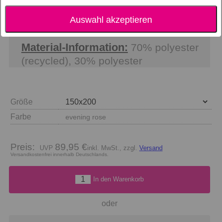
Essenza Ruth Tagesdecke
Auswahl akzeptieren
Material-Information:
70% polyester
(recycled), 30% polyester
Größe
Farbe
evening rose
Preis:
89,95 €
inkl. MwSt., zzgl.
Versand
Versandkostenfrei innerhalb Deutschlands.
In den Warenkorb
oder