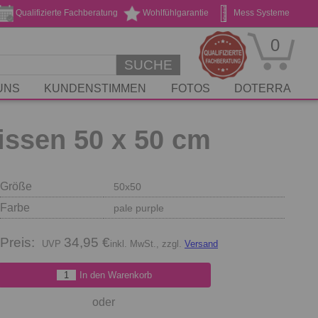
Qualifizierte Fachberatung
Wohlfühlgarantie
Mess Systeme
Geschenk Gutscheine
Stickservice
0
SUCHE
UNS
KUNDENSTIMMEN
FOTOS
DOTERRA
issen 50 x 50 cm
Größe
50x50
Farbe
pale purple
Preis:
34,95 €
inkl. MwSt., zzgl.
Versand
In den Warenkorb
oder