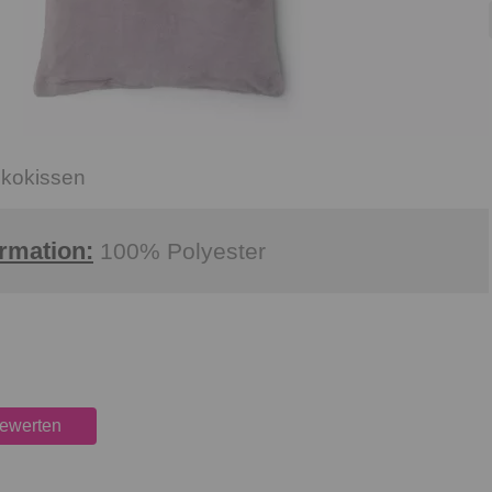
ekokissen
ormation:
100% Polyester
bewerten