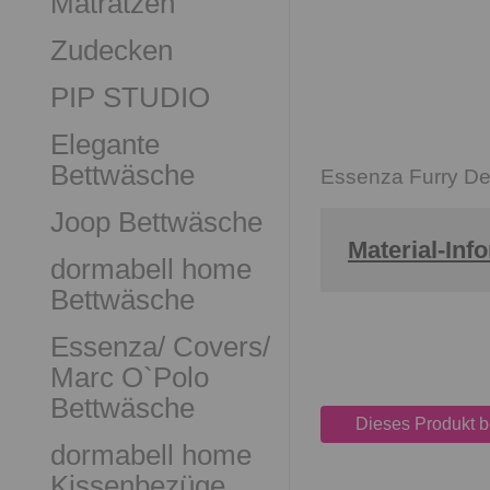
Matratzen
Zudecken
PIP STUDIO
Elegante
Bettwäsche
Essenza Furry D
Joop Bettwäsche
Material-Inf
dormabell home
Bettwäsche
Essenza/ Covers/
Marc O`Polo
Bettwäsche
Dieses Produkt 
dormabell home
Kissenbezüge