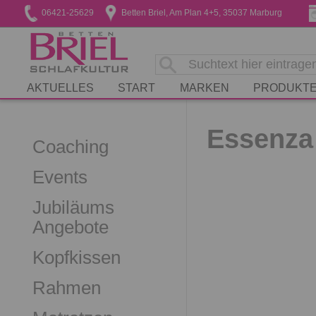
06421-25629
Betten Briel, Am Plan 4+5, 35037 Marburg
AKTUELLES
START
MARKEN
PRODUKT
Essenza 
Coaching
Events
Jubiläums
Angebote
Kopfkissen
Rahmen